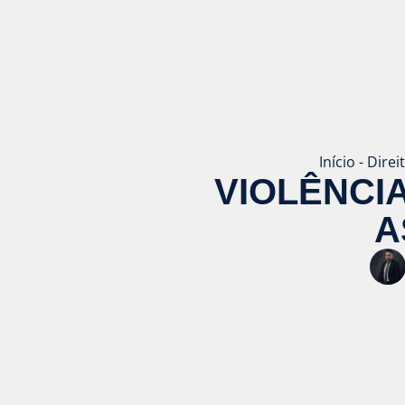
Início
-
Direi
VIOLÊNCI
A