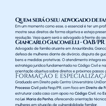
Quem será o seu advogado de fa
Em um momento como esse, o essencial é ter um profi
mostre seus direitos de forma objetiva e esteja presen
resolução. Veja quem será o advogado à frente do se
Giancarlo Giacomelli - OAB/PR 1
Advogado de família atuante em Anaurilândia, Giancar
defesa de mulheres diante de divórcio, disputa de gua
bens e medidas protetivas. O atendimento integra e
estratégia jurídica fundamentada no Código Civil e n
orientação objetiva sobre direitos e próximos passos 
Formação e especializaç
Graduado em Direito pelo Centro Universitário Uni
Processo Civil
pela Fesp/PR, com foco em
Direito de 
estruturar cada caso com apoio no
Código Civil
, no
E
na
Lei Maria da Penha
, oferecendo orientação técnic
mulheres em situação de vulnerabilidade familiar.