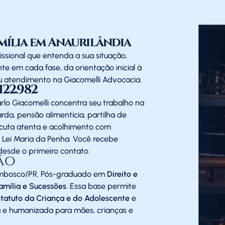
mília em Anaurilândia
ssional que entenda a sua situação,
te em cada fase, da orientação inicial à
u atendimento na Giacomelli Advocacia.
22.982
lo Giacomelli concentra seu trabalho na
rda, pensão alimentícia, partilha de
scuta atenta e acolhimento com
a Lei Maria da Penha. Você recebe
desde o primeiro contato.
ão
Dombosco/PR. Pós-graduado em
Direito e
Família e Sucessões
. Essa base permite
statuto da Criança e do Adolescente
e
a e humanizada para mães, crianças e