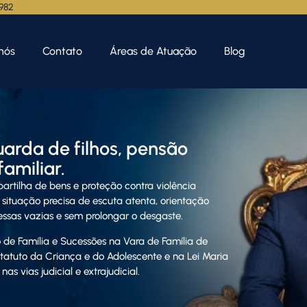
.982
nós
Contato
Áreas de Atuação
Blog
uarda de filhos, pensão
familiar.
artilha de bens e proteção contra violência
 situação precisa de escuta atenta, orientação
ssas vazias e sem prolongar o desgaste.
 de Família e Sucessões na Vara de Família de
 Estatuto da Criança e do Adolescente e na Lei Maria
as vias judicial e extrajudicial.