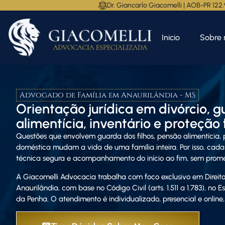
Dr. Giancarlo Giacomelli | AOB-PR 122
Inicio
Sobre 
Advogado de Família em Anaurilândia - MS
Orientação jurídica em divórcio, g
alimentícia, inventário e proteção 
Questões que envolvem guarda dos filhos, pensão alimentícia, p
doméstica mudam a vida de uma família inteira. Por isso, cada
técnica segura e acompanhamento do início ao fim, sem prome
A Giacomelli Advocacia trabalha com foco exclusivo em Direito
Anaurilândia, com base no Código Civil (arts. 1.511 a 1.783), no
da Penha. O atendimento é individualizado, presencial e online, n