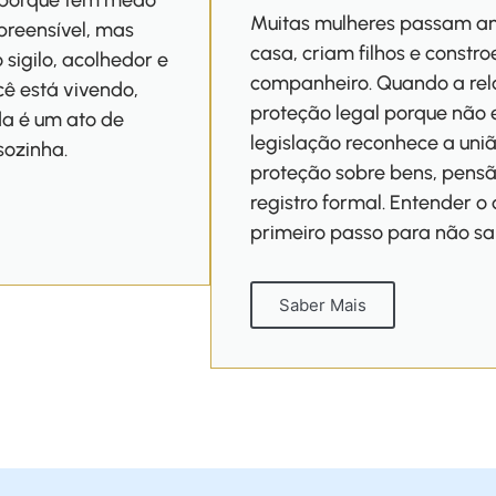
o porque têm medo
Muitas mulheres passam an
preensível, mas
casa, criam filhos e constr
sigilo, acolhedor e
companheiro. Quando a re
cê está vivendo,
proteção legal porque não 
da é um ato de
legislação reconhece a uni
sozinha.
proteção sobre bens, pens
registro formal. Entender o 
primeiro passo para não s
Saber Mais