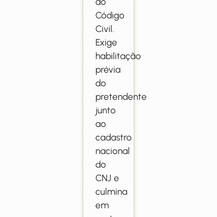
do
Código
Civil.
Exige
habilitação
prévia
do
pretendente
junto
ao
cadastro
nacional
do
CNJ e
culmina
em