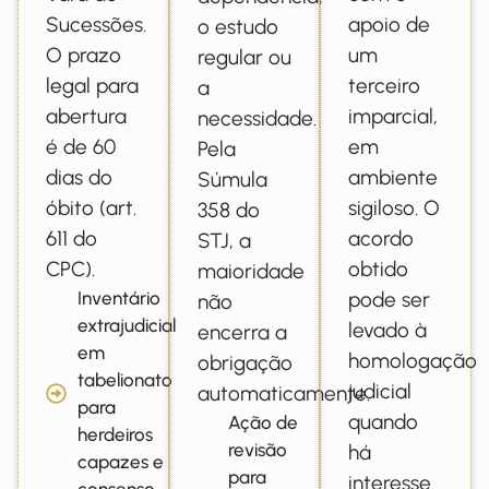
Sucessões.
apoio de
o estudo
O prazo
um
regular ou
legal para
terceiro
a
abertura
imparcial,
necessidade.
é de 60
em
Pela
dias do
ambiente
Súmula
óbito (art.
sigiloso. O
358 do
611 do
acordo
STJ, a
CPC).
obtido
maioridade
Inventário
pode ser
não
extrajudicial
levado à
encerra a
em
homologação
obrigação
tabelionato
judicial
automaticamente.
para
quando
Ação de
herdeiros
revisão
há
capazes e
para
interesse
consenso.