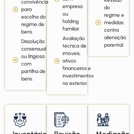
convivência
empresa
do
para
ou
regime e
escolha do
holding
medidas
regime de
familiar.
contra
bens.
alienação
Avaliação
Dissolução
parental.
técnica de
consensual
imóveis,
ou litigiosa
ativos
com
financeiros e
partilha de
investimentos
bens.
no exterior.
Inventário
Revisão
Mediação