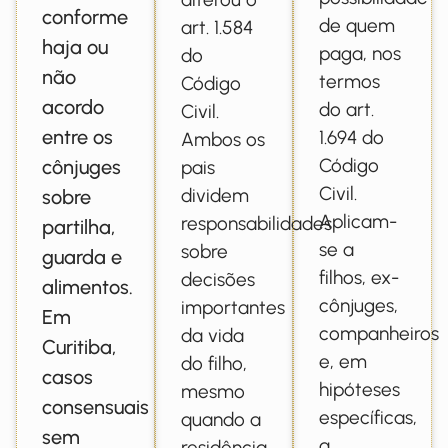
conforme
de quem
art. 1.584
haja ou
paga, nos
do
não
termos
Código
acordo
do art.
Civil.
entre os
1.694 do
Ambos os
Código
cônjuges
pais
Civil.
dividem
sobre
Aplicam-
responsabilidades
partilha,
se a
sobre
guarda e
filhos, ex-
decisões
alimentos.
cônjuges,
importantes
Em
companheiros
da vida
Curitiba,
e, em
do filho,
casos
hipóteses
mesmo
consensuais
específicas,
quando a
sem
a
residência