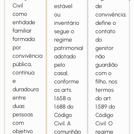
Civil
estável
de
como
ou
convivência,
entidade
inventário
define o
familiar
segue o
contato
formada
regime
do
por
patrimonial
genitor
convivência
adotado
não
pública,
pelo
guardião
contínua
casal,
com o
e
conforme
filho, nos
duradoura
os arts.
termos
entre
1.658 a
do art.
duas
1.688 do
1.589 do
pessoas
Código
Código
com
Civil. A
Civil. O
objetivo
comunhão
regime