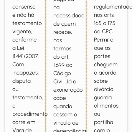
consenso
regulamentad
na
e não há
nos arts.
necessidade
testamento
165 a 175
de quem
vigente,
do CPC.
recebe,
conforme
Permite
nos
a Lei
que as
termos
11.441/2007.
partes
do art.
Com
cheguem
1.699 do
incapazes,
a acordo
Código
disputa
sobre
Civil. Já a
ou
divórcio,
exoneração
testamento,
guarda,
cabe
o
alimentos
quando
procedimento
ou
cessam o
corre em
partilha
vínculo de
Vara de
com o
dependência,