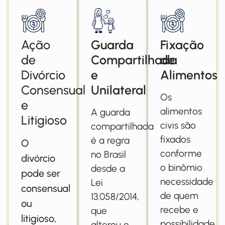
Ação
Guarda
Fixação
de
Compartilhada
de
Divórcio
e
Alimentos
Consensual
Unilateral
Os
e
alimentos
A guarda
Litigioso
civis são
compartilhada
fixados
é a regra
O
conforme
no Brasil
divórcio
o binômio
desde a
pode ser
necessidade
Lei
consensual
de quem
13.058/2014,
ou
recebe e
que
litigioso,
possibilidade
alterou o