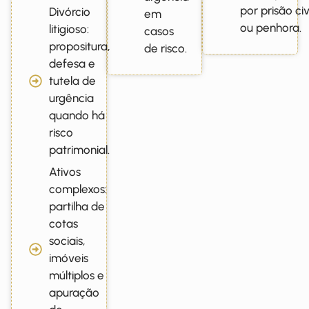
por prisão civ
Divórcio
em
ou penhora.
litigioso:
casos
propositura,
de risco.
defesa e
tutela de
urgência
quando há
risco
patrimonial.
Ativos
complexos:
partilha de
cotas
sociais,
imóveis
múltiplos e
apuração