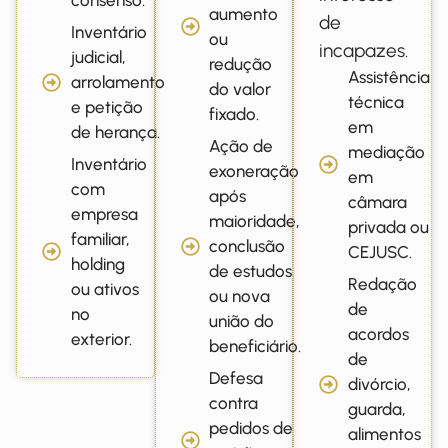
aumento
de
Inventário
ou
incapazes.
judicial,
redução
Assistência
arrolamento
do valor
técnica
e petição
fixado.
em
de herança.
Ação de
mediação
Inventário
exoneração
em
com
após
câmara
empresa
maioridade,
privada ou
familiar,
conclusão
CEJUSC.
holding
de estudos
Redação
ou ativos
ou nova
de
no
união do
acordos
exterior.
beneficiário.
de
Defesa
divórcio,
contra
guarda,
pedidos de
alimentos