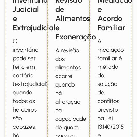
Judicial
de
e
e
Alimentos
Acordo
Extrajudicial
e
Familiar
Exoneração
O
A
inventário
mediação
A revisão
pode ser
familiar é
dos
feito em
método
alimentos
cartório
de
ocorre
(extrajudicial)
solução
quando
quando
de
há
todos os
conflitos
alteração
herdeiros
previsto
na
são
na Lei
capacidade
capazes,
13.140/2015
de quem
há
e
paga ou