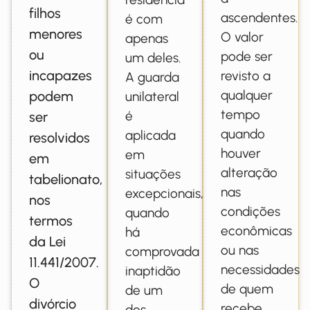
filhos
ascendentes.
é com
menores
O valor
apenas
ou
pode ser
um deles.
incapazes
revisto a
A guarda
qualquer
podem
unilateral
tempo
é
ser
quando
aplicada
resolvidos
houver
em
em
alteração
situações
tabelionato,
nas
excepcionais,
nos
condições
quando
termos
econômicas
há
da Lei
ou nas
comprovada
11.441/2007.
necessidades
inaptidão
O
de quem
de um
divórcio
recebe.
dos