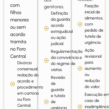
com
Fixação
genitores.
filhos
inicial de
Definição
alimentos,
menores
da guarda:
com
acordo
ou sem
pedido de
extrajudicial
acordo
tutela de
ou ação
tramita
urgência.
judicial.
no Foro
Ação
Regulamentação
Central.
revisional
da convivência e
para
Divórcio
do regime de
aumento
consensual:
visitas.
ou
redação do
Revisão
redução
acordo e
de
do valor.
procedimento
guarda
em cartório
Execução e
e tutela
ou Foro
caso de
de
Central.
inadimplênci
urgência