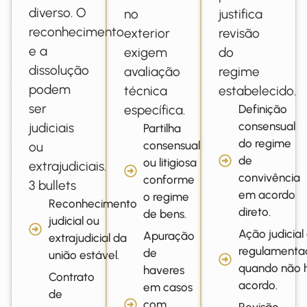
diverso. O
no
justifica
reconhecimento
exterior
revisão
e a
exigem
do
dissolução
avaliação
regime
podem
técnica
estabelecido.
ser
específica.
Definição
consensual
judiciais
Partilha
do regime
consensual
ou
de
ou litigiosa
extrajudiciais.
convivência
conforme
3 bullets
em acordo
o regime
Reconhecimento
direto.
de bens.
judicial ou
Ação judicial
Apuração
extrajudicial da
regulamenta
de
união estável.
quando não 
haveres
Contrato
acordo.
em casos
de
com
Revisão