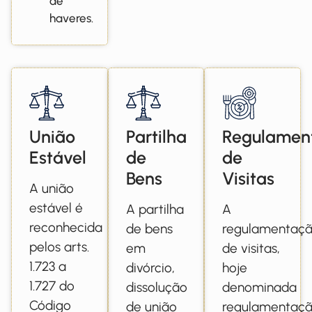
de
haveres.
União
Partilha
Regulamen
Estável
de
de
Bens
Visitas
A união
estável é
A partilha
A
reconhecida
de bens
regulamentaç
pelos arts.
em
de visitas,
1.723 a
divórcio,
hoje
1.727 do
dissolução
denominada
Código
de união
regulamentaç