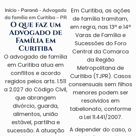
Em Curitiba, as ações
Início
-
Paraná
-
Advogado
da família em Curitiba – PR
de família tramitam,
O que faz um
em regra, nas 13ª e 14ª
Advogado de
Varas de Família e
Família em
Sucessões do Foro
Curitiba
Central da Comarca
O advogado de família
da Região
em Curitiba atua em
Metropolitana de
conflitos e acordo
Curitiba (
TJPR
). Casos
regidos pelos arts. 1.511
consensuais sem filhos
a 2.027 do Código Civil,
menores podem ser
que abrangem
resolvidos em
divórcio, guarda,
tabelionato, conforme
alimentos, união
a
Lei 11.441/2007
.
estável, partilha e
A depender do caso, o
sucessão. A atuação