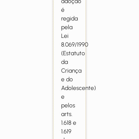
adoção
é
regida
pela
Lei
8.069/1990
(Estatuto
da
Criança
e do
Adolescente)
e
pelos
arts.
1.618 e
1.619