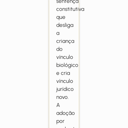
sentença
constitutiva
que
desliga
a
criança
do
vínculo
biológico
e cria
vínculo
jurídico
novo.
A
adoção
por