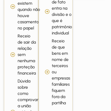
de fato
existem
entra na
quando não
divisão e o
houve
que é
casamento
patrimônio
no papel
individual
Receio
Receio
de sair da
de que
relação
bens em
sem
nome de
nenhuma
terceiros
proteção
ou
financeira
empresas
Dúvida
familiares
sobre
fiquem
como
fora da
comprovar
partilha
a união