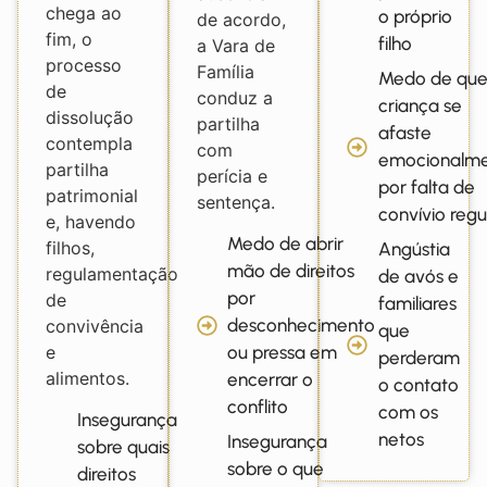
chega ao
o próprio
de acordo,
fim, o
filho
a Vara de
processo
Família
Medo de que
de
conduz a
criança se
dissolução
partilha
afaste
contempla
com
emocionalm
partilha
perícia e
por falta de
patrimonial
sentença.
convívio regu
e, havendo
Medo de abrir
filhos,
Angústia
mão de direitos
regulamentação
de avós e
por
de
familiares
desconhecimento
convivência
que
e
ou pressa em
perderam
alimentos.
encerrar o
o contato
conflito
com os
Insegurança
netos
Insegurança
sobre quais
sobre o que
direitos