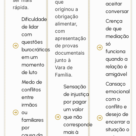
ser mais
que
aceitar
rápida.
originou a
conversar
obrigação
Dificuldade
Crença
alimentar,
de lidar
de que
com
com
mediação
apresentação
questões
só
de provas
burocráticas
funciona
documentais
em um
quando a
junto à
momento
relação é
Vara de
de luto
amigável
Família.
Medo de
Cansaço
Sensação
conflitos
emocional
de injustiça
entre
com o
por pagar
irmãos
conflito e
um valor
ou
desejo de
que não
familiares
encerrar a
corresponde
por
situação o
mais à
causa da