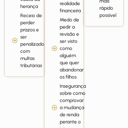
mais
realidade
herança
rápido
financeira
possível
Receio de
Medo de
perder
pedir a
prazos e
revisão e
ser
ser visto
penalizado
como
com
alguém
multas
que quer
tributárias
abandonar
os filhos
Insegurança
sobre como
comprovar
a mudança
de renda
perante o