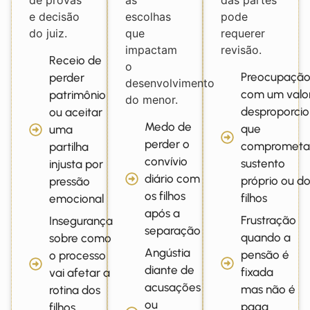
de provas
as
das partes
e decisão
escolhas
pode
do juiz.
que
requerer
impactam
revisão.
Receio de
o
Preocupaçã
perder
desenvolvimento
com um valo
patrimônio
do menor.
desproporcio
ou aceitar
Medo de
que
uma
perder o
comprometa
partilha
convívio
sustento
injusta por
diário com
próprio ou d
pressão
os filhos
filhos
emocional
após a
Frustração
Insegurança
separação
quando a
sobre como
Angústia
pensão é
o processo
diante de
fixada
vai afetar a
acusações
mas não é
rotina dos
ou
paga
filhos