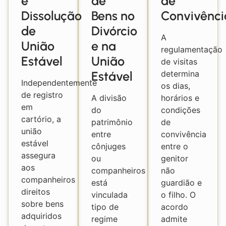
e
de
de
Dissolução
Bens no
Convivênci
de
Divórcio
A
União
e na
regulamentação
Estável
União
de visitas
Estável
determina
Independentemente
os dias,
de registro
A divisão
horários e
em
do
condições
cartório, a
patrimônio
de
união
entre
convivência
estável
cônjuges
entre o
assegura
ou
genitor
aos
companheiros
não
companheiros
está
guardião e
direitos
vinculada
o filho. O
sobre bens
tipo de
acordo
adquiridos
regime
admite