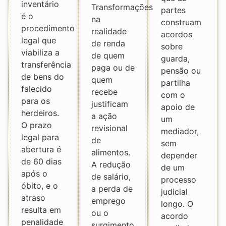
inventário
Transformações
partes
é o
na
construam
procedimento
realidade
acordos
legal que
de renda
sobre
viabiliza a
de quem
guarda,
transferência
paga ou de
pensão ou
de bens do
quem
partilha
falecido
recebe
com o
para os
justificam
apoio de
herdeiros.
a ação
um
O prazo
revisional
mediador,
legal para
de
sem
abertura é
alimentos.
depender
de 60 dias
A redução
de um
após o
de salário,
processo
óbito, e o
a perda de
judicial
atraso
emprego
longo. O
resulta em
ou o
acordo
penalidade
surgimento