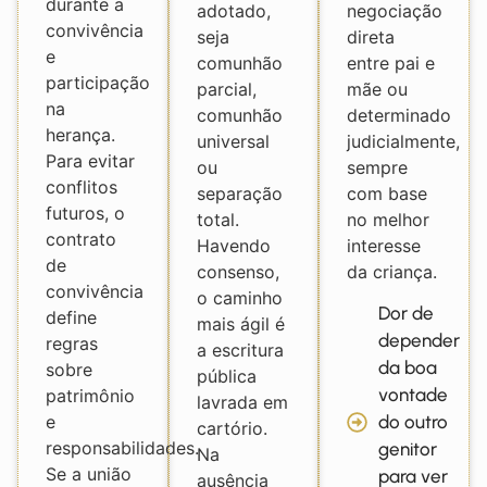
durante a
adotado,
negociação
convivência
seja
direta
e
comunhão
entre pai e
participação
parcial,
mãe ou
na
comunhão
determinado
herança.
universal
judicialmente,
Para evitar
ou
sempre
conflitos
separação
com base
futuros, o
total.
no melhor
contrato
Havendo
interesse
de
consenso,
da criança.
convivência
o caminho
Dor de
define
mais ágil é
depender
regras
a escritura
da boa
sobre
pública
vontade
patrimônio
lavrada em
e
do outro
cartório.
responsabilidades.
genitor
Na
Se a união
para ver
ausência