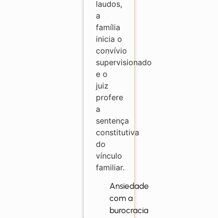
laudos,
a
família
inicia o
convívio
supervisionado
e o
juiz
profere
a
sentença
constitutiva
do
vínculo
familiar.
Ansiedade
com a
burocracia