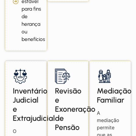
estável
para fins
de
herança
ou
benefícios
Inventário
Revisão
Mediação
Judicial
e
Familiar
e
Exoneração
A
Extrajudicial
de
mediação
Pensão
permite
O
que as