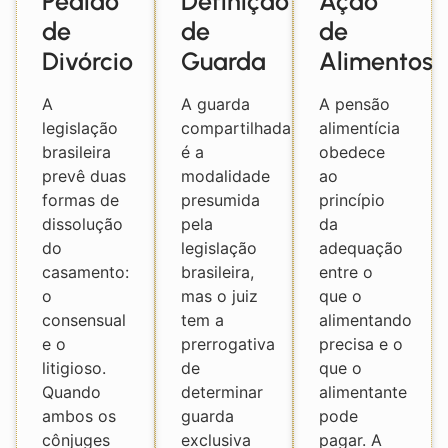
Pedido
Definição
Ação
de
de
de
Divórcio
Guarda
Alimentos
A
A guarda
A pensão
legislação
compartilhada
alimentícia
brasileira
é a
obedece
prevê duas
modalidade
ao
formas de
presumida
princípio
dissolução
pela
da
do
legislação
adequação
casamento:
brasileira,
entre o
o
mas o juiz
que o
consensual
tem a
alimentando
e o
prerrogativa
precisa e o
litigioso.
de
que o
Quando
determinar
alimentante
ambos os
guarda
pode
cônjuges
exclusiva
pagar. A