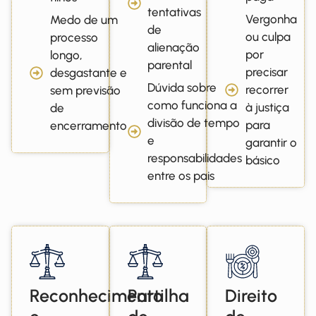
tentativas
Vergonha
Medo de um
de
ou culpa
processo
alienação
por
longo,
parental
precisar
desgastante e
Dúvida sobre
recorrer
sem previsão
como funciona a
à justiça
de
divisão de tempo
para
encerramento
e
garantir o
responsabilidades
básico
entre os pais
Reconhecimento
Partilha
Direito