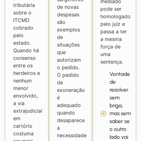
mediado
tributária
de novas
pode ser
sobre o
despesas
homologado
ITCMD
são
pelo juiz e
cobrado
exemplos
passa a ter
pelo
de
a mesma
estado.
situações
força de
Quando há
que
uma
consenso
autorizam
sentença.
entre os
o pedido.
herdeiros e
Vontade
O pedido
nenhum
de
de
menor
resolver
exoneração
envolvido,
sem
é
a via
adequado
briga,
extrajudicial
quando
mas sem
em
desaparece
saber se
cartório
a
o outro
costuma
necessidade
lado vai