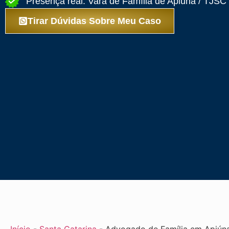
Presença real: Vara de Família de Apiúna / TJSC
Tirar Dúvidas Sobre Meu Caso