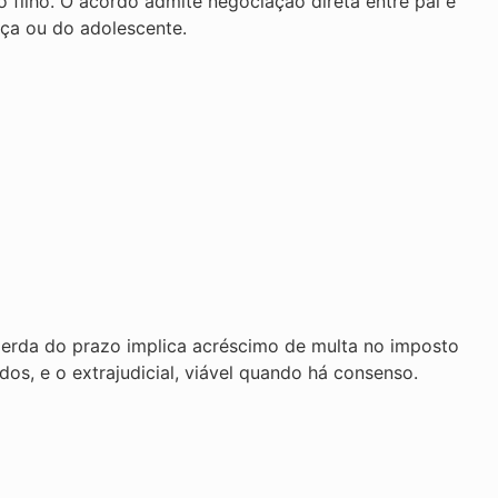
o filho. O acordo admite negociação direta entre pai e
ça ou do adolescente.
 perda do prazo implica acréscimo de multa no imposto
dos, e o extrajudicial, viável quando há consenso.