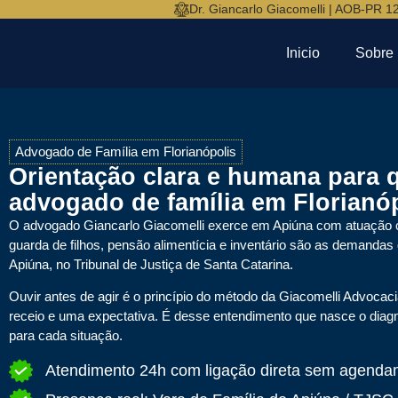
Dr. Giancarlo Giacomelli | AOB-PR 1
Inicio
Sobre
Advogado de Família em Florianópolis
Orientação clara e humana para 
advogado de família em Florianóp
O advogado
Giancarlo Giacomelli
exerce em Apiúna com atuação co
guarda de filhos, pensão alimentícia e inventário são as demandas
Apiúna, no Tribunal de Justiça de Santa Catarina.
Ouvir antes de agir é o princípio do método da Giacomelli Advocac
receio e uma expectativa. É desse entendimento que nasce o diagn
para cada situação.
Atendimento 24h com ligação direta sem agenda