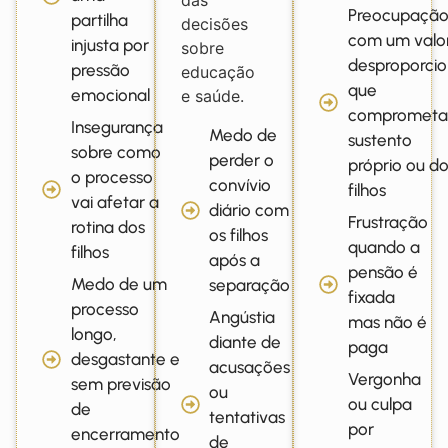
das
Preocupaçã
partilha
decisões
com um valo
injusta por
sobre
desproporcio
pressão
educação
que
emocional
e saúde.
comprometa
Insegurança
Medo de
sustento
sobre como
perder o
próprio ou d
o processo
convívio
filhos
vai afetar a
diário com
Frustração
rotina dos
os filhos
quando a
filhos
após a
pensão é
Medo de um
separação
fixada
processo
Angústia
mas não é
longo,
diante de
paga
desgastante e
acusações
Vergonha
sem previsão
ou
ou culpa
de
tentativas
por
encerramento
de