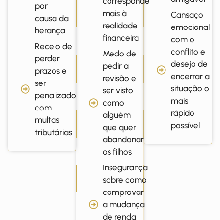
corresponde
por
mais à
Cansaço
causa da
realidade
emocional
herança
financeira
com o
Receio de
conflito e
Medo de
perder
desejo de
pedir a
prazos e
encerrar a
revisão e
ser
situação o
ser visto
penalizado
mais
como
com
rápido
alguém
multas
possível
que quer
tributárias
abandonar
os filhos
Insegurança
sobre como
comprovar
a mudança
de renda