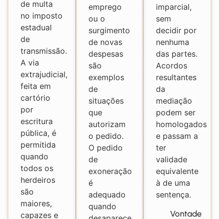
de multa
emprego
imparcial,
no imposto
ou o
sem
estadual
surgimento
decidir por
de
de novas
nenhuma
transmissão.
despesas
das partes.
A via
são
Acordos
extrajudicial,
exemplos
resultantes
feita em
de
da
cartório
situações
mediação
por
que
podem ser
escritura
autorizam
homologados
pública, é
o pedido.
e passam a
permitida
O pedido
ter
quando
de
validade
todos os
exoneração
equivalente
herdeiros
é
à de uma
são
adequado
sentença.
maiores,
quando
Vontade
capazes e
desaparece