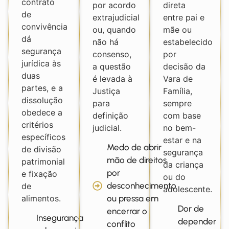
contrato
por acordo
direta
de
extrajudicial
entre pai e
convivência
ou, quando
mãe ou
dá
não há
estabelecido
segurança
consenso,
por
jurídica às
a questão
decisão da
duas
é levada à
Vara de
partes, e a
Justiça
Família,
dissolução
para
sempre
obedece a
definição
com base
critérios
judicial.
no bem-
específicos
estar e na
Medo de abrir
de divisão
segurança
mão de direitos
patrimonial
da criança
por
e fixação
ou do
desconhecimento
de
adolescente.
alimentos.
ou pressa em
Dor de
encerrar o
Insegurança
depender
conflito