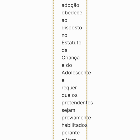
adoção
obedece
ao
disposto
no
Estatuto
da
Criança
e do
Adolescente
e
requer
que os
pretendentes
sejam
previamente
habilitados
perante
a Vara