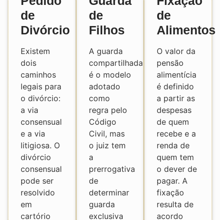
Pedido
Guarda
Fixação
de
de
de
Divórcio
Filhos
Alimentos
Existem
A guarda
O valor da
dois
compartilhada
pensão
caminhos
é o modelo
alimentícia
legais para
adotado
é definido
o divórcio:
como
a partir as
a via
regra pelo
despesas
consensual
Código
de quem
e a via
Civil, mas
recebe e a
litigiosa. O
o juiz tem
renda de
divórcio
a
quem tem
consensual
prerrogativa
o dever de
pode ser
de
pagar. A
resolvido
determinar
fixação
em
guarda
resulta de
cartório
exclusiva
acordo