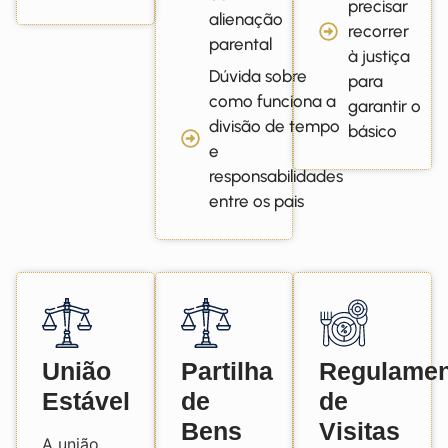
precisar
alienação
recorrer
parental
à justiça
Dúvida sobre
para
como funciona a
garantir o
divisão de tempo
básico
e
responsabilidades
entre os pais
União
Partilha
Regulamen
Estável
de
de
Bens
Visitas
A união