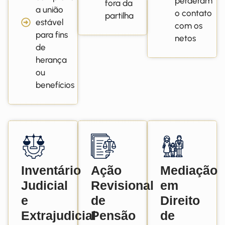
perderam
fora da
a união
o contato
partilha
estável
com os
para fins
netos
de
herança
ou
benefícios
Inventário
Ação
Mediação
Judicial
Revisional
em
e
de
Direito
Extrajudicial
Pensão
de