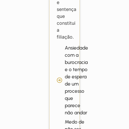
e
sentença
que
constitui
a
filiação.
Ansiedade
com a
burocracia
e o tempo
de espera
de um
processo
que
parece
não andar
Medo de
não ser