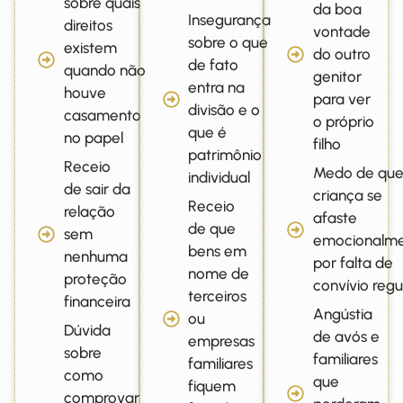
sobre quais
da boa
Insegurança
direitos
vontade
sobre o que
existem
do outro
de fato
quando não
genitor
entra na
houve
para ver
divisão e o
casamento
o próprio
que é
no papel
filho
patrimônio
Receio
Medo de que
individual
de sair da
criança se
Receio
relação
afaste
de que
sem
emocionalm
bens em
nenhuma
por falta de
nome de
proteção
convívio regu
terceiros
financeira
Angústia
ou
Dúvida
de avós e
empresas
sobre
familiares
familiares
como
que
fiquem
comprovar