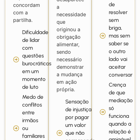
de
concordam
a
resolver
com a
necessidade
sem
partilha.
que
briga,
originou a
Dificuldade
mas sem
obrigação
de lidar
saber se
alimentar,
com
o outro
sendo
questões
lado vai
necessário
burocráticas
aceitar
demonstrar
em um
a mudança
conversar
momento
em ação
Crença
de luto
própria.
de que
Medo de
mediação
Sensação
conflitos
só
de injustiça
entre
funciona
por pagar
irmãos
quando a
um valor
ou
relação é
que não
familiares
amigável