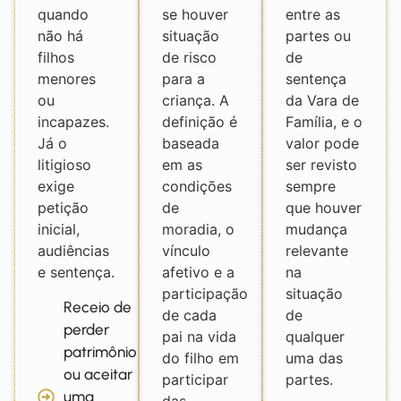
quando
se houver
entre as
não há
situação
partes ou
filhos
de risco
de
menores
para a
sentença
ou
criança. A
da Vara de
incapazes.
definição é
Família, e o
Já o
baseada
valor pode
litigioso
em as
ser revisto
exige
condições
sempre
petição
de
que houver
inicial,
moradia, o
mudança
audiências
vínculo
relevante
e sentença.
afetivo e a
na
participação
situação
Receio de
de cada
de
perder
pai na vida
qualquer
patrimônio
do filho em
uma das
ou aceitar
participar
partes.
uma