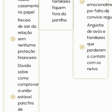
familiares
emocionalm
casamento
fiquem
por falta de
no papel
fora da
convívio regu
Receio
partilha
Angústia
de sair da
de avós e
relação
familiares
sem
que
nenhuma
perderam
proteção
o contato
financeira
com os
Dúvida
netos
sobre
como
comprovar
a união
estável
para fins
de