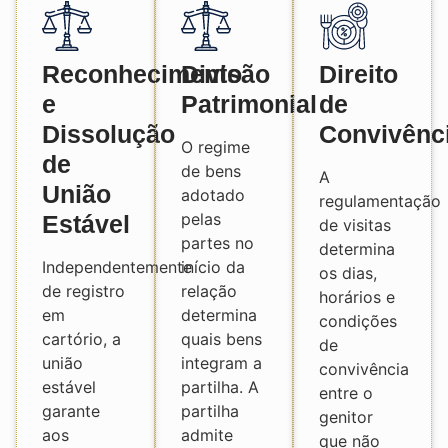
Reconhecimento
Divisão
Direito
e
Patrimonial
de
Dissolução
Convivênc
O regime
de
de bens
A
União
adotado
regulamentação
pelas
Estável
de visitas
partes no
determina
Independentemente
início da
os dias,
de registro
relação
horários e
em
determina
condições
cartório, a
quais bens
de
união
integram a
convivência
estável
partilha. A
entre o
garante
partilha
genitor
aos
admite
que não