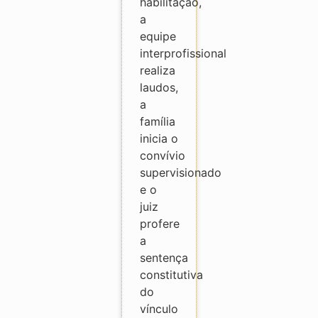
habilitação,
a
equipe
interprofissional
realiza
laudos,
a
família
inicia o
convívio
supervisionado
e o
juiz
profere
a
sentença
constitutiva
do
vínculo