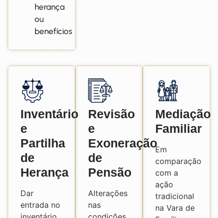
herança
ou
benefícios
Inventário
Revisão
Mediação
e
e
Familiar
Partilha
Exoneração
Em
de
de
comparação
Herança
Pensão
com a
ação
Dar
Alterações
tradicional
entrada no
nas
na Vara de
inventário
condições