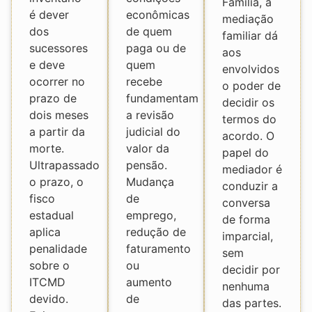
Família, a
é dever
econômicas
mediação
dos
de quem
familiar dá
sucessores
paga ou de
aos
e deve
quem
envolvidos
ocorrer no
recebe
o poder de
prazo de
fundamentam
decidir os
dois meses
a revisão
termos do
a partir da
judicial do
acordo. O
morte.
valor da
papel do
Ultrapassado
pensão.
mediador é
o prazo, o
Mudança
conduzir a
fisco
de
conversa
estadual
emprego,
de forma
aplica
redução de
imparcial,
penalidade
faturamento
sem
sobre o
ou
decidir por
ITCMD
aumento
nenhuma
devido.
de
das partes.