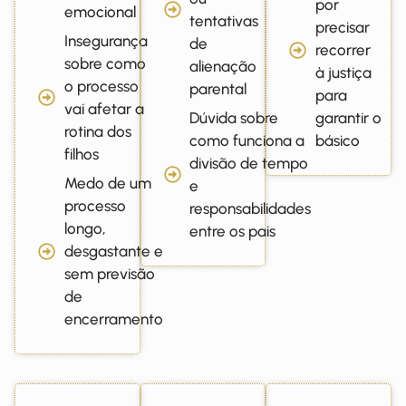
por
emocional
tentativas
precisar
Insegurança
de
recorrer
sobre como
alienação
à justiça
o processo
parental
para
vai afetar a
Dúvida sobre
garantir o
rotina dos
como funciona a
básico
filhos
divisão de tempo
Medo de um
e
processo
responsabilidades
longo,
entre os pais
desgastante e
sem previsão
de
encerramento