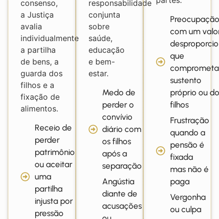
partes.
consenso,
responsabilidade
a Justiça
conjunta
Preocupaçã
avalia
sobre
com um valo
individualmente
saúde,
desproporcio
a partilha
educação
que
de bens, a
e bem-
comprometa
guarda dos
estar.
sustento
filhos e a
Medo de
próprio ou d
fixação de
perder o
filhos
alimentos.
convívio
Frustração
Receio de
diário com
quando a
perder
os filhos
pensão é
patrimônio
após a
fixada
ou aceitar
separação
mas não é
uma
Angústia
paga
partilha
diante de
Vergonha
injusta por
acusações
ou culpa
pressão
ou