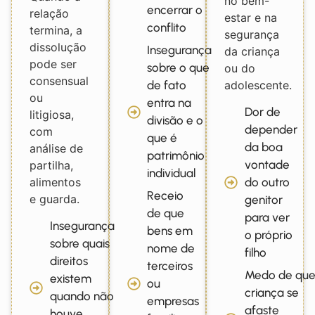
no bem-
encerrar o
relação
estar e na
conflito
termina, a
segurança
dissolução
Insegurança
da criança
pode ser
sobre o que
ou do
consensual
adolescente.
de fato
ou
entra na
Dor de
litigiosa,
divisão e o
depender
com
que é
da boa
análise de
patrimônio
vontade
partilha,
individual
alimentos
do outro
Receio
e guarda.
genitor
de que
para ver
Insegurança
bens em
o próprio
sobre quais
nome de
filho
direitos
terceiros
Medo de que
existem
ou
criança se
quando não
empresas
afaste
houve