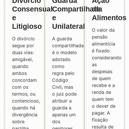
Divórcio
Guarda
Ação
Consensual
Compartilhada
de
e
e
Alimentos
Litigioso
Unilateral
O valor da
pensão
O divórcio
A guarda
alimentícia
segue por
compartilhada
é fixado
duas vias:
é o modelo
considerando
amigável,
adotado
as
quando
como
despesas
ambos
regra pelo
de quem
concordam
Código
recebe e a
com os
Civil, mas
renda de
termos, ou
o juiz pode
quem tem
contencioso,
atribuir a
o dever de
quando há
guarda a
pagar. A
divergência
apenas um
fixação
sobre
dos
resulta de
partilha,
genitores