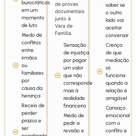
burocráticas
de provas
saber se
em um
documentais
o outro
momento
junto à
lado vai
de luto
Vara de
aceitar
Família.
Medo de
conversar
conflitos
Sensação
Crença
entre
de injustiça
de que
irmãos
por pagar
mediação
ou
um valor
só
familiares
que não
funciona
por
corresponde
quando a
causa da
mais à
relação é
herança
realidade
amigável
Receio de
financeira
Cansaço
perder
Medo de
emocional
prazos e
pedir a
com o
ser
revisão e
conflito e
penalizado