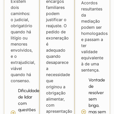
Existem
encargos
Acordos
dois
familiares
resultantes
caminhos:
podem
da
o judicial,
justificar o
mediação
obrigatório
reajuste. O
podem ser
quando há
pedido de
homologados
litígio ou
exoneração
e passam a
menores
é
ter
envolvidos,
adequado
validade
e o
quando
equivalente
extrajudicial,
desaparece
à de uma
viável
a
sentença.
quando há
necessidade
Vontade
consenso.
que
de
originou a
Dificuldade
resolver
obrigação
de lidar
sem
alimentar,
com
com
briga,
questões
apresentação
mas sem