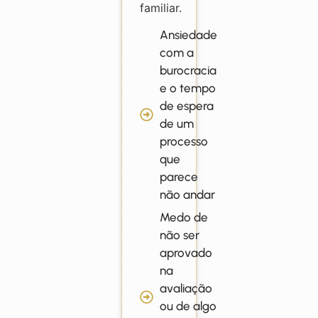
familiar.
Ansiedade
com a
burocracia
e o tempo
de espera
de um
processo
que
parece
não andar
Medo de
não ser
aprovado
na
avaliação
ou de algo