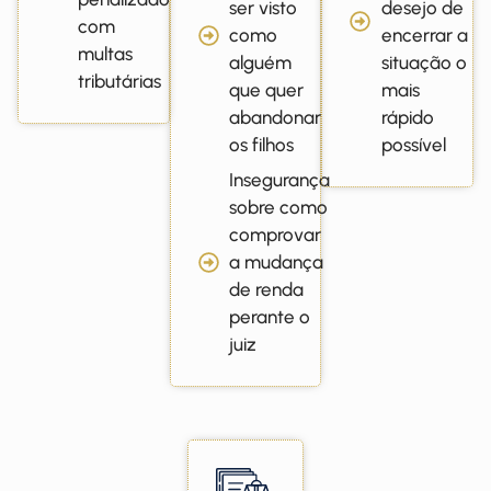
ser visto
desejo de
com
como
encerrar a
multas
alguém
situação o
tributárias
que quer
mais
abandonar
rápido
os filhos
possível
Insegurança
sobre como
comprovar
a mudança
de renda
perante o
juiz