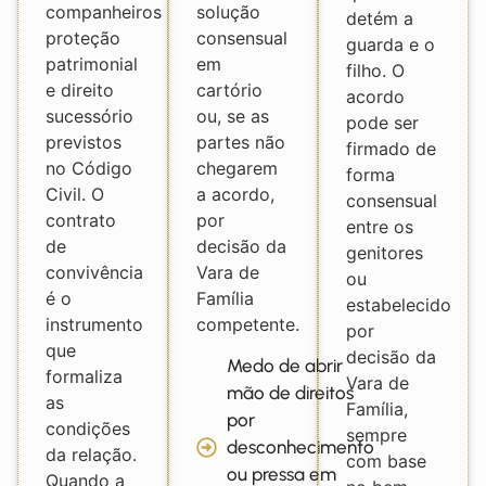
companheiros
solução
detém a
proteção
consensual
guarda e o
patrimonial
em
filho. O
e direito
cartório
acordo
sucessório
ou, se as
pode ser
previstos
partes não
firmado de
no Código
chegarem
forma
Civil. O
a acordo,
consensual
contrato
por
entre os
de
decisão da
genitores
convivência
Vara de
ou
é o
Família
estabelecido
instrumento
competente.
por
que
decisão da
Medo de abrir
formaliza
Vara de
mão de direitos
as
Família,
por
condições
sempre
desconhecimento
da relação.
com base
ou pressa em
Quando a