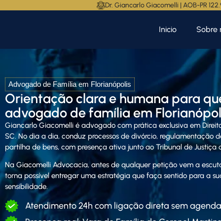
Dr. Giancarlo Giacomelli | AOB-PR 122
Inicio
Sobre 
Advogado de Família em Florianópolis
Orientação clara e humana para qu
advogado de família em Florianópoli
Giancarlo Giacomelli
é advogado com prática exclusiva em Direito
SC. No dia a dia, conduz processos de divórcio, regulamentação de
partilha de bens, com presença ativa junto ao Tribunal de Justiça
Na Giacomelli Advocacia, antes de qualquer petição vem a escuta
torna possível entregar uma estratégia que faça sentido para a su
sensibilidade.
Atendimento 24h com ligação direta sem agend