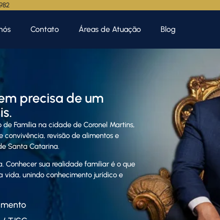
.982
nós
Contato
Áreas de Atuação
Blog
em precisa de um
s.
 de Família na cidade de Coronel Martins,
 convivência, revisão de alimentos e
 de Santa Catarina.
. Conhecer sua realidade familiar é o que
a vida, unindo conhecimento jurídico e
amento