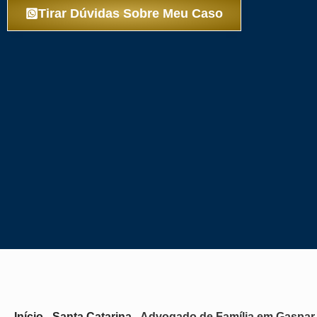
Tirar Dúvidas Sobre Meu Caso
Início
-
Santa Catarina
-
Advogado de Família em Gaspar