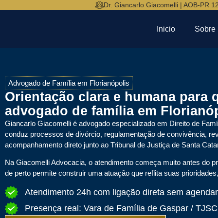
Dr. Giancarlo Giacomelli | AOB-PR 1
Inicio
Sobre
Advogado de Família em Florianópolis
Orientação clara e humana para 
advogado de família em Florianóp
Giancarlo Giacomelli
é advogado especializado em Direito de Famíl
conduz processos de divórcio, regulamentação de convivência, rev
acompanhamento direto junto ao Tribunal de Justiça de Santa Catar
Na Giacomelli Advocacia, o atendimento começa muito antes do pro
de perto permite construir uma atuação que reflita suas prioridades
Atendimento 24h com ligação direta sem agenda
Presença real: Vara de Família de Gaspar / TJSC