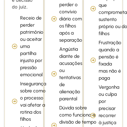
e decisão
perder o
que
do juiz.
convívio
comprometa
Receio de
diário com
sustento
perder
os filhos
próprio ou d
patrimônio
após a
filhos
ou aceitar
separação
Frustração
uma
Angústia
quando a
partilha
diante de
pensão é
injusta por
acusações
fixada
pressão
ou
mas não é
emocional
tentativas
paga
Insegurança
de
Vergonha
sobre como
alienação
ou culpa
o processo
parental
por
vai afetar a
Dúvida sobre
precisar
rotina dos
como funciona a
recorrer
filhos
divisão de tempo
à justiça