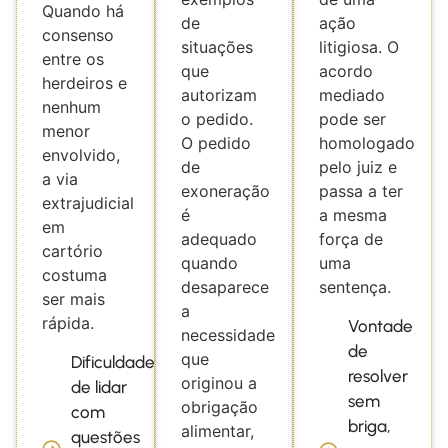
Quando há
de
ação
consenso
situações
litigiosa. O
entre os
que
acordo
herdeiros e
autorizam
mediado
nenhum
o pedido.
pode ser
menor
O pedido
homologado
envolvido,
de
pelo juiz e
a via
exoneração
passa a ter
extrajudicial
é
a mesma
em
adequado
força de
cartório
quando
uma
costuma
desaparece
sentença.
ser mais
a
rápida.
Vontade
necessidade
de
que
Dificuldade
resolver
originou a
de lidar
sem
obrigação
com
briga,
alimentar,
questões