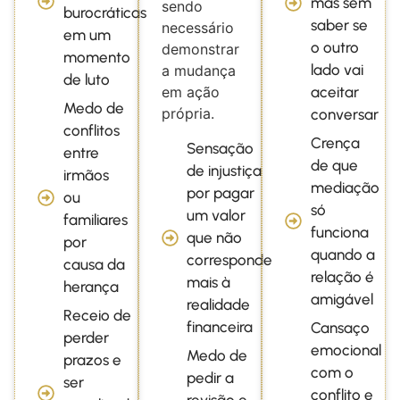
mas sem
sendo
burocráticas
saber se
necessário
em um
o outro
demonstrar
momento
lado vai
a mudança
de luto
aceitar
em ação
Medo de
própria.
conversar
conflitos
Crença
Sensação
entre
de que
de injustiça
irmãos
mediação
por pagar
ou
só
um valor
familiares
funciona
que não
por
quando a
corresponde
causa da
relação é
mais à
herança
amigável
realidade
Receio de
financeira
Cansaço
perder
emocional
Medo de
prazos e
com o
pedir a
ser
conflito e
revisão e