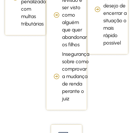
penalizado
desejo de
ser visto
com
encerrar a
como
multas
situação o
alguém
tributárias
mais
que quer
rápido
abandonar
possível
os filhos
Insegurança
sobre como
comprovar
a mudança
de renda
perante o
juiz