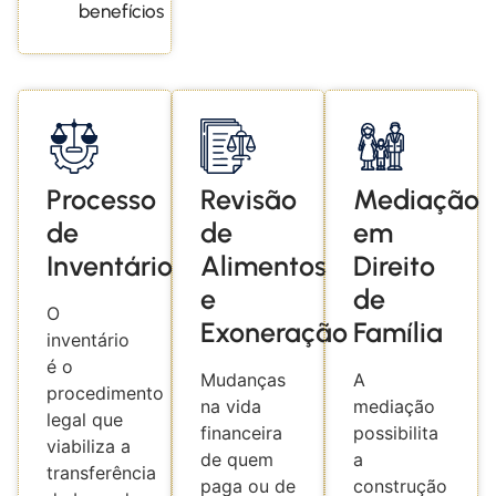
benefícios
Processo
Revisão
Mediação
de
de
em
Inventário
Alimentos
Direito
e
de
O
Exoneração
Família
inventário
é o
Mudanças
A
procedimento
na vida
mediação
legal que
financeira
possibilita
viabiliza a
de quem
a
transferência
paga ou de
construção