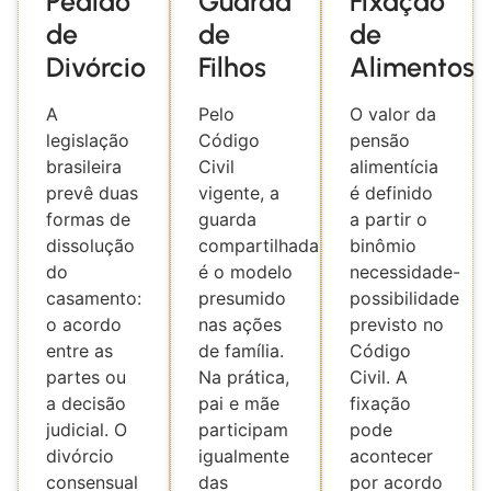
Pedido
Guarda
Fixação
de
de
de
Divórcio
Filhos
Alimentos
A
Pelo
O valor da
legislação
Código
pensão
brasileira
Civil
alimentícia
prevê duas
vigente, a
é definido
formas de
guarda
a partir o
dissolução
compartilhada
binômio
do
é o modelo
necessidade-
casamento:
presumido
possibilidade
o acordo
nas ações
previsto no
entre as
de família.
Código
partes ou
Na prática,
Civil. A
a decisão
pai e mãe
fixação
judicial. O
participam
pode
divórcio
igualmente
acontecer
consensual
das
por acordo