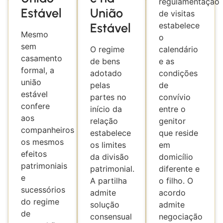
regulamentação
Estável
União
de visitas
Estável
estabelece
Mesmo
o
sem
O regime
calendário
casamento
de bens
e as
formal, a
adotado
condições
união
pelas
de
estável
partes no
convívio
confere
início da
entre o
aos
relação
genitor
companheiros
estabelece
que reside
os mesmos
os limites
em
efeitos
da divisão
domicílio
patrimoniais
patrimonial.
diferente e
e
A partilha
o filho. O
sucessórios
admite
acordo
do regime
solução
admite
de
consensual
negociação