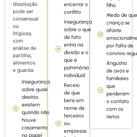
dissolução
encerrar o
filho
pode ser
conflito
Medo de que
consensual
Insegurança
criança se
ou
sobre o que
afaste
litigiosa,
de fato
emocionalm
com
entra na
por falta de
análise de
divisão e o
convívio regu
partilha,
que é
alimentos
Angústia
patrimônio
e guarda.
de avós e
individual
familiares
Insegurança
Receio
que
sobre quais
de que
perderam
direitos
bens em
o contato
existem
nome de
com os
quando não
terceiros
netos
houve
ou
casamento
empresas
no papel