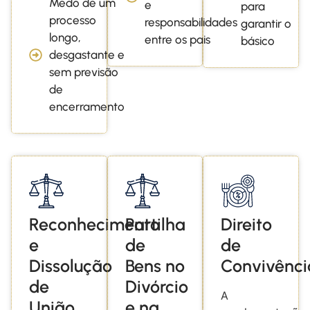
Medo de um
e
para
processo
responsabilidades
garantir o
longo,
entre os pais
básico
desgastante e
sem previsão
de
encerramento
Reconhecimento
Partilha
Direito
e
de
de
Dissolução
Bens no
Convivênci
de
Divórcio
A
União
e na