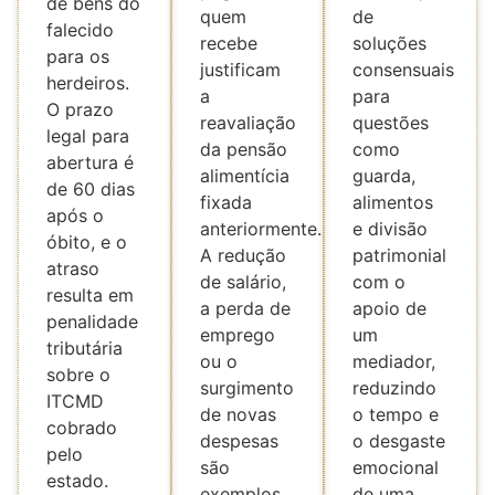
de bens do
quem
de
falecido
recebe
soluções
para os
justificam
consensuais
herdeiros.
a
para
O prazo
reavaliação
questões
legal para
da pensão
como
abertura é
alimentícia
guarda,
de 60 dias
fixada
alimentos
após o
anteriormente.
e divisão
óbito, e o
A redução
patrimonial
atraso
de salário,
com o
resulta em
a perda de
apoio de
penalidade
emprego
um
tributária
ou o
mediador,
sobre o
surgimento
reduzindo
ITCMD
de novas
o tempo e
cobrado
despesas
o desgaste
pelo
são
emocional
estado.
exemplos
de uma