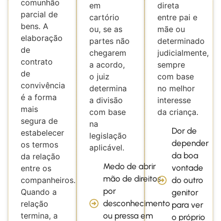
comunhão
em
direta
parcial de
cartório
entre pai e
bens. A
ou, se as
mãe ou
elaboração
partes não
determinado
de
chegarem
judicialmente,
contrato
a acordo,
sempre
de
o juiz
com base
convivência
determina
no melhor
é a forma
a divisão
interesse
mais
com base
da criança.
segura de
na
Dor de
estabelecer
legislação
depender
os termos
aplicável.
da boa
da relação
Medo de abrir
vontade
entre os
mão de direitos
companheiros.
do outro
por
Quando a
genitor
desconhecimento
relação
para ver
termina, a
ou pressa em
o próprio