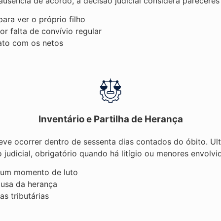
usência de acordo, a decisão judicial considera pareceres 
ara ver o próprio filho
r falta de convívio regular
ato com os netos
Inventário e Partilha de Herança
eve ocorrer dentro de sessenta dias contados do óbito. Ult
udicial, obrigatório quando há litígio ou menores envolvid
m um momento de luto
ausa da herança
s tributárias