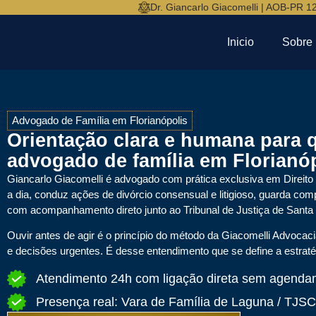
Dr. Giancarlo Giacomelli | AOB-PR 1
Inicio
Sobre
Advogado de Família em Florianópolis
Orientação clara e humana para 
advogado de família em Florianóp
Giancarlo Giacomelli
é advogado com prática exclusiva em Direito 
a dia, conduz ações de divórcio consensual e litigioso, guarda comp
com acompanhamento direto junto ao Tribunal de Justiça de Santa 
Ouvir antes de agir é o princípio do método da Giacomelli Advoca
e decisões urgentes. É desse entendimento que se define a estraté
Atendimento 24h com ligação direta sem agenda
Presença real: Vara de Família de Laguna / TJSC