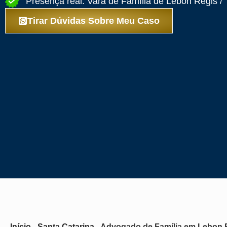
Presença real: Vara de Família de Lebon Régis /
Tirar Dúvidas Sobre Meu Caso
Início
-
Santa Catarina
-
Advogado de Família em Lebon 