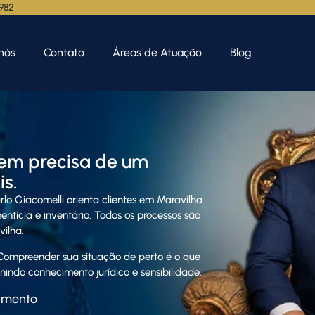
.982
nós
Contato
Áreas de Atuação
Blog
em precisa de um
s.
rlo Giacome
lli orienta clientes em Maravilha
ntícia e inventário. Todos os processos são
ilha.
ompreender sua situação de perto é o que
indo conhecimento jurídico e sensibilidade.
amento