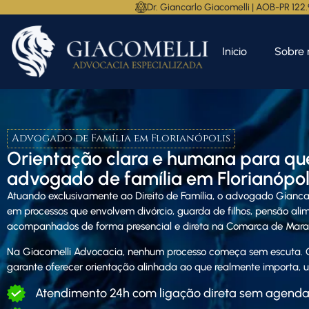
Dr. Giancarlo Giacomelli | AOB-PR 122
Inicio
Sobre 
Advogado de Família em Florianópolis
Orientação clara e humana para qu
advogado de família em Florianópoli
Atuando exclusivamente ao Direito de Família, o advogado
Gianca
em processos que envolvem divórcio, guarda de filhos, pensão alime
acompanhados de forma presencial e direta na Comarca de Marav
Na Giacomelli Advocacia, nenhum processo começa sem escuta. C
garante oferecer orientação alinhada ao que realmente importa, un
Atendimento 24h com ligação direta sem agend