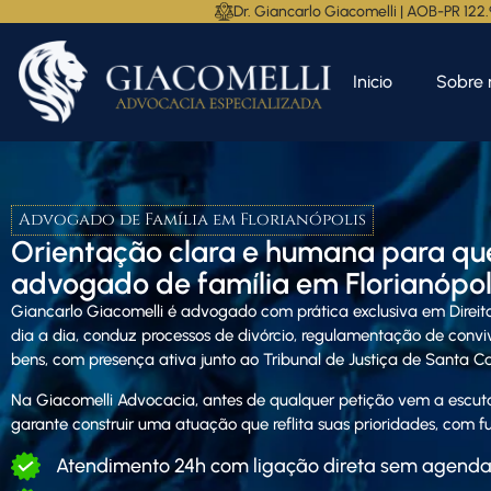
Dr. Giancarlo Giacomelli | AOB-PR 122
Inicio
Sobre 
Advogado de Família em Florianópolis
Orientação clara e humana para qu
advogado de família em Florianópoli
Giancarlo Giacomelli
é advogado com prática exclusiva em Direito
dia a dia, conduz processos de divórcio, regulamentação de conviv
bens, com presença ativa junto ao Tribunal de Justiça de Santa Ca
Na Giacomelli Advocacia, antes de qualquer petição vem a escuta
garante construir uma atuação que reflita suas prioridades, com
Atendimento 24h com ligação direta sem agend