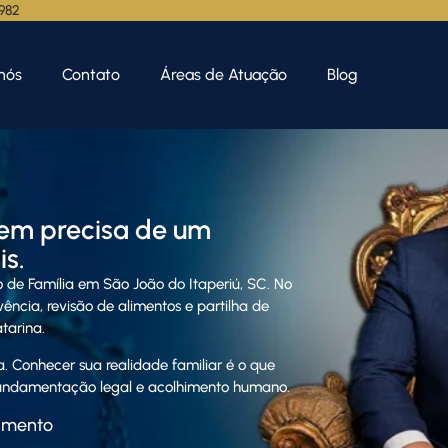
.982
nós
Contato
Áreas de Atuação
Blog
em precisa de um
s.
 de Família em São João do Itaperiú, SC. No
ência, revisão de alimentos e partilha de
tarina.
. Conhecer sua realidade familiar é o que
 fundamentação legal e acolhimento humano.
amento