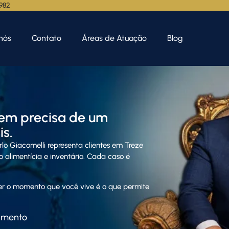
.982
nós
Contato
Áreas de Atuação
Blog
em precisa de um
s.
rlo Giacome
lli representa clientes em Treze
o alimentícia e inventário. Cada caso é
der o momento que você vive é o que permite
amento