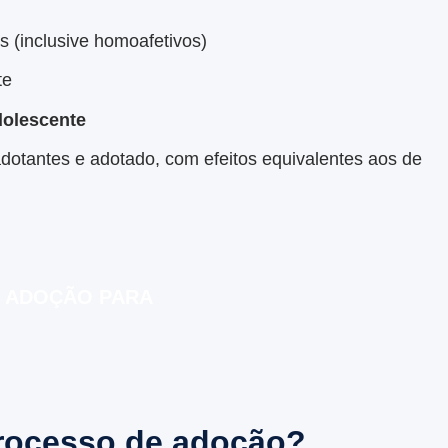
is (inclusive homoafetivos)
te
dolescente
dotantes e adotado, com efeitos equivalentes aos de
 ADOÇÃO PARA
processo de adoção?