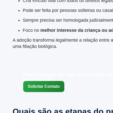
Cria vínculo filial com todos os direitos legais
Pode ser feita por pessoas solteiras ou casa
Sempre precisa ser homologada judicialmen
Foco no
melhor interesse da criança ou a
A adoção transforma legalmente a relação entre a
uma filiação biológica.
PRECISANDO DE UM ADVOGADO DE
SEU CASO?
Solicitar Contato
Quais são as etapas do 