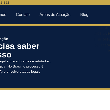
22.982
 nós
Contato
Áreas de Atuação
Blog
oção
cisa saber
sso
legal entre adotantes e adotados,
ica. No Brasil, o processo é
) e envolve etapas legais