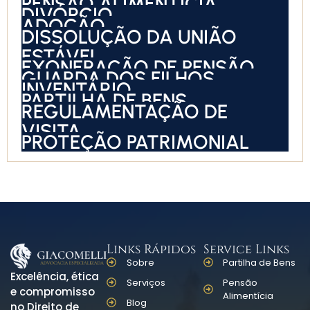
PENSÃO ALIMENTÍCIA
DIVÓRCIO
ADOÇÃO
DISSOLUÇÃO DA UNIÃO
ESTÁVEL
EXONERAÇÃO DE PENSÃO
GUARDA DOS FILHOS
INVENTÁRIO
PARTILHA DE BENS
REGULAMENTAÇÃO DE
VISITA
PROTEÇÃO PATRIMONIAL
Links Rápidos
Service Links
Sobre
Partilha de Bens
Excelência, ética
Serviços
Pensão
e compromisso
Alimentícia
Blog
no Direito de