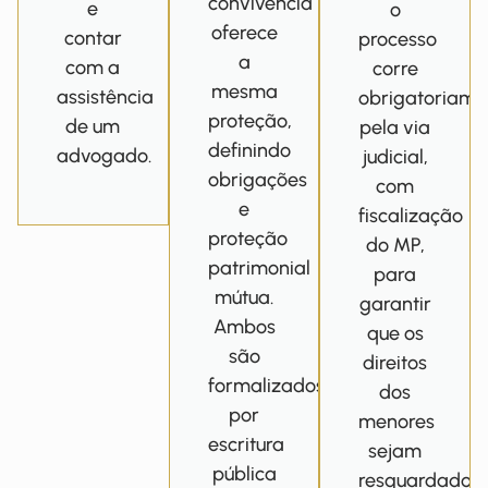
convivência
e
o
oferece
contar
processo
a
com a
corre
mesma
assistência
obrigatoriame
proteção,
de um
pela via
definindo
advogado.
judicial,
obrigações
com
e
fiscalização
proteção
do MP,
patrimonial
para
mútua.
garantir
Ambos
que os
são
direitos
formalizados
dos
por
menores
escritura
sejam
pública
resguardados.