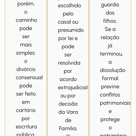
porém,
guarda
escolhido
o
dos
pelo
caminho
filhos.
casal ou
pode
Se a
presumido
ser
relação
por lei e
mais
já
pode
simples:
terminou,
ser
o
a
resolvida
divórcio
dissolução
por
consensual
formal
acordo
pode
previne
extrajudicial
ser feito
conflitos
ou por
em
patrimoniais
decisão
cartório
e
da Vara
por
protege
de
escritura
o
Família.
pública,
patrimônio