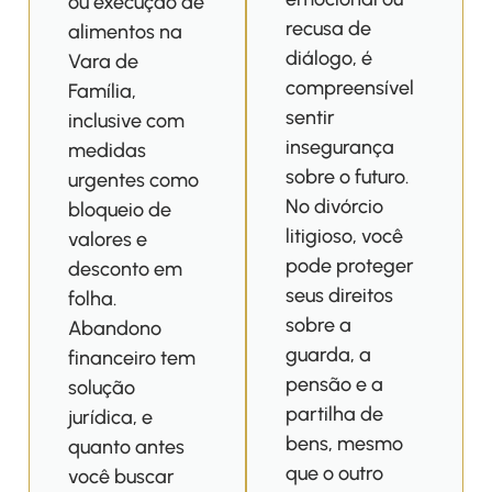
ou execução de
recusa de
alimentos na
diálogo, é
Vara de
compreensível
Família,
sentir
inclusive com
insegurança
medidas
sobre o futuro.
urgentes como
No divórcio
bloqueio de
litigioso, você
valores e
pode proteger
desconto em
seus direitos
folha.
sobre a
Abandono
guarda, a
financeiro tem
pensão e a
solução
partilha de
jurídica, e
bens, mesmo
quanto antes
que o outro
você buscar