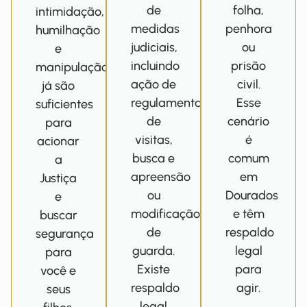
de
folha,
intimidação,
medidas
penhora
humilhação
judiciais,
ou
e
incluindo
prisão
manipulação
ação de
civil.
já são
regulamentação
Esse
suficientes
de
cenário
para
visitas,
é
acionar
busca e
comum
a
apreensão
em
Justiça
ou
Dourados
e
modificação
e têm
buscar
de
respaldo
segurança
guarda.
legal
para
Existe
para
você e
respaldo
agir.
seus
legal