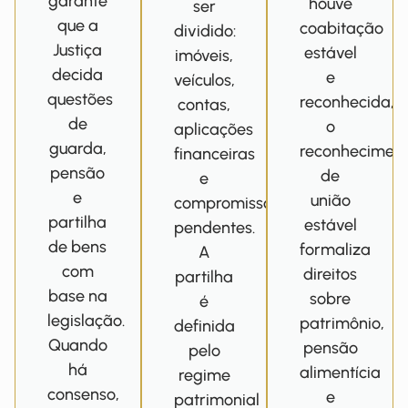
garante
houve
ser
que a
coabitação
dividido:
Justiça
estável
imóveis,
decida
e
veículos,
questões
reconhecida,
contas,
de
o
aplicações
guarda,
reconhecimen
financeiras
pensão
de
e
e
união
compromissos
partilha
estável
pendentes.
de bens
formaliza
A
com
direitos
partilha
base na
sobre
é
legislação.
patrimônio,
definida
Quando
pensão
pelo
há
alimentícia
regime
consenso,
e
patrimonial