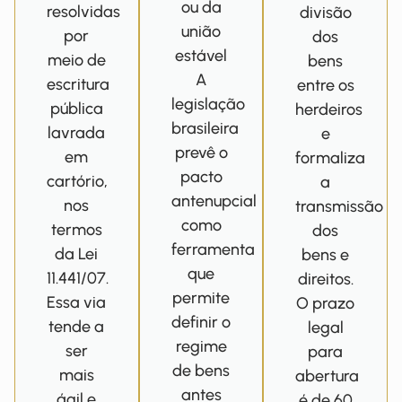
ou da
resolvidas
divisão
união
por
dos
estável
meio de
bens
A
escritura
entre os
legislação
pública
herdeiros
brasileira
lavrada
e
prevê o
em
formaliza
pacto
cartório,
a
antenupcial
nos
transmissão
como
termos
dos
ferramenta
da Lei
bens e
que
11.441/07.
direitos.
permite
Essa via
O prazo
definir o
tende a
legal
regime
ser
para
de bens
mais
abertura
antes
ágil e
é de 60