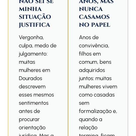
não sei se
anos, mas
minha
nunca
situação
casamos
justifica
no papel
Vergonha,
Anos de
culpa, medo de
convivência,
julgamento:
filhos em
muitas
comum, bens
mulheres em
adquiridos
Dourados
juntos: muitas
descrevem
mulheres vivem
esses mesmos
como casadas
sentimentos
sem
antes de
formalização e,
procurar
quando a
orientação
relação
jurídica. Mas a
termina, ficam