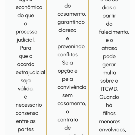
do
econômica
dias a
casamento,
do que
partir
garantindo
o
do
clareza
processo
falecimento,
e
judicial.
e o
prevenindo
Para
atraso
conflitos.
que o
pode
Se a
acordo
gerar
opção é
extrajudicial
multa
pela
seja
sobre o
convivência
válido,
ITCMD.
sem
é
Quando
casamento,
necessário
há
o
consenso
filhos
contrato
entre as
menores
de
partes
envolvidos,