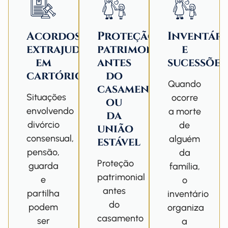
Acordos
Proteção
Inventár
extrajudiciais
patrimonial
e
em
antes
sucessões
cartório
do
Quando
casamento
Situações
ocorre
ou
envolvendo
a morte
da
divórcio
de
união
consensual,
alguém
estável
pensão,
da
Proteção
guarda
família,
patrimonial
e
o
antes
partilha
inventário
do
podem
organiza
casamento
ser
a