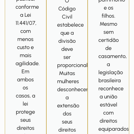
O
conforme
e os
Código
a Lei
filhos.
Civil
11.441/07,
Mesmo
estabelece
com
sem
que a
menos
certidão
divisão
custo e
de
deve
mais
casamento,
ser
agilidade.
a
proporcional.
Em
legislação
Muitas
ambos
brasileira
mulheres
os
reconhece
desconhecem
casos, a
a união
a
lei
estável
extensão
protege
com
dos
seus
direitos
seus
direitos
equiparados
direitos