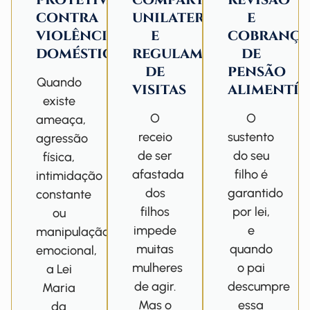
contra
unilateral
e
violência
e
cobranç
doméstica
regulamentação
de
de
pensão
Quando
visitas
alimentíc
existe
O
O
ameaça,
receio
sustento
agressão
de ser
do seu
física,
afastada
filho é
intimidação
dos
garantido
constante
filhos
por lei,
ou
impede
e
manipulação
muitas
quando
emocional,
mulheres
o pai
a Lei
de agir.
descumpre
Maria
Mas o
essa
da