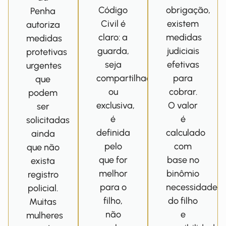
Código
obrigação,
Penha
Civil é
existem
autoriza
claro: a
medidas
medidas
guarda,
judiciais
protetivas
seja
efetivas
urgentes
compartilhada
para
que
ou
cobrar.
podem
exclusiva,
O valor
ser
é
é
solicitadas
definida
calculado
ainda
pelo
com
que não
que for
base no
exista
melhor
binômio
registro
para o
necessidade
policial.
filho,
do filho
Muitas
não
e
mulheres