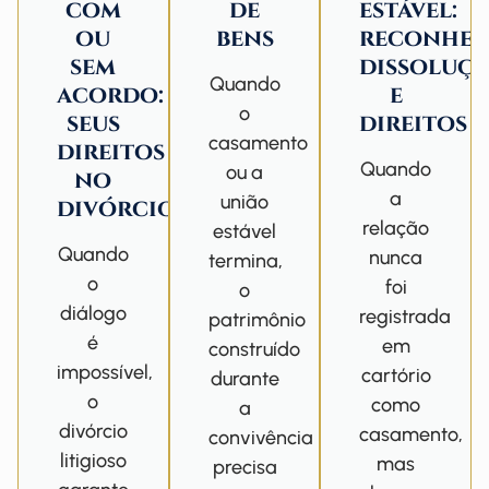
com
de
estável:
ou
bens
reconhec
sem
dissoluç
Quando
acordo:
e
o
seus
direitos
casamento
direitos
Quando
ou a
no
a
união
divórcio
relação
estável
Quando
nunca
termina,
o
foi
o
diálogo
registrada
patrimônio
é
em
construído
impossível,
cartório
durante
o
como
a
divórcio
casamento,
convivência
litigioso
mas
precisa