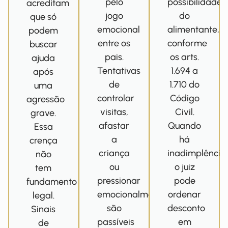
pelo
possibilidade
acreditam
jogo
do
que só
emocional
alimentante,
podem
entre os
conforme
buscar
pais.
os arts.
ajuda
Tentativas
1.694 a
após
de
1.710 do
uma
controlar
Código
agressão
visitas,
Civil.
grave.
afastar
Quando
Essa
a
há
crença
criança
inadimplência
não
ou
o juiz
tem
pressionar
pode
fundamento
emocionalmente
ordenar
legal.
são
desconto
Sinais
passíveis
em
de