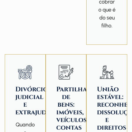
cobrar
o que é
do seu
filho.
Divórcio
Partilha
União
judicial
de
estável:
e
bens:
reconhec
extrajudicial
imóveis,
dissoluç
veículos,
e
Quando
contas
direitos