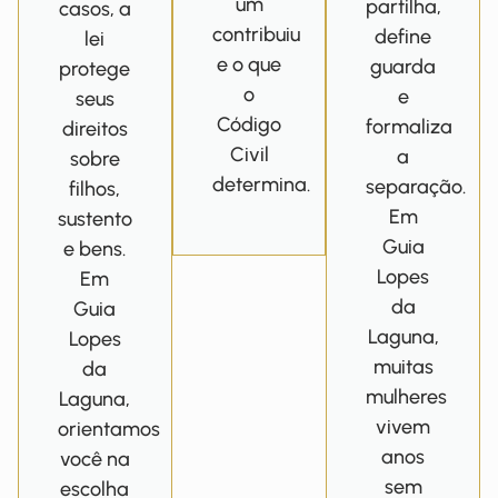
um
partilha,
casos, a
contribuiu
define
lei
e o que
guarda
protege
o
e
seus
Código
formaliza
direitos
Civil
a
sobre
determina.
separação.
filhos,
Em
sustento
Guia
e bens.
Lopes
Em
da
Guia
Laguna,
Lopes
muitas
da
mulheres
Laguna,
vivem
orientamos
anos
você na
sem
escolha