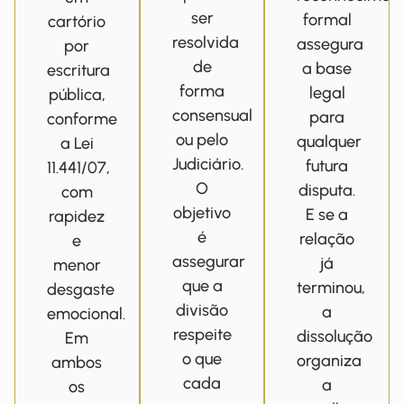
ser
formal
cartório
resolvida
assegura
por
de
a base
escritura
forma
legal
pública,
consensual
para
conforme
ou pelo
qualquer
a Lei
Judiciário.
futura
11.441/07,
O
disputa.
com
objetivo
E se a
rapidez
é
relação
e
assegurar
já
menor
que a
terminou,
desgaste
divisão
a
emocional.
respeite
dissolução
Em
o que
organiza
ambos
cada
a
os