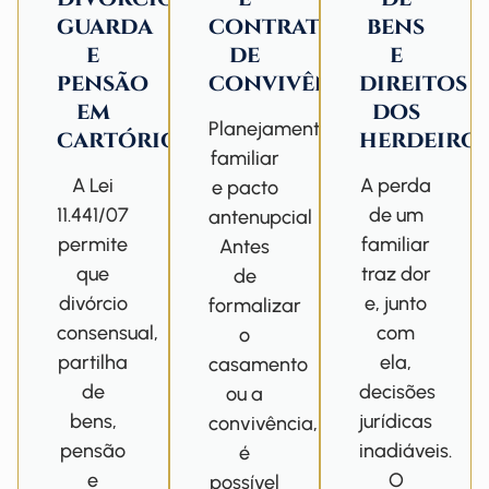
guarda
contrato
bens
e
de
e
pensão
convivência
direitos
em
dos
Planejamento
cartório
herdeiro
familiar
A Lei
A perda
e pacto
11.441/07
de um
antenupcial
permite
familiar
Antes
que
traz dor
de
divórcio
e, junto
formalizar
consensual,
com
o
partilha
ela,
casamento
de
decisões
ou a
bens,
jurídicas
convivência,
pensão
inadiáveis.
é
e
O
possível