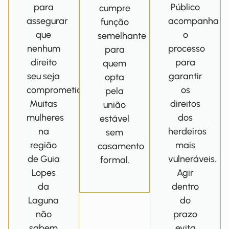
para
Público
cumpre
assegurar
acompanha
função
que
o
semelhante
nenhum
processo
para
direito
para
quem
seu seja
garantir
opta
comprometido.
os
pela
Muitas
direitos
união
mulheres
dos
estável
na
herdeiros
sem
região
mais
casamento
de Guia
vulneráveis.
formal.
Lopes
Agir
da
dentro
Laguna
do
não
prazo
sabem
evita