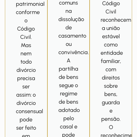
comuns
Código
patrimonial
na
Civil
conforme
dissolução
reconhecem
o
de
a união
Código
casamento
estável
Civil.
ou
como
Mas
convivência.
entidade
nem
A
familiar,
todo
partilha
com
divórcio
de bens
direitos
precisa
segue o
sobre
ser
regime
bens,
assim: o
de bens
guarda
divórcio
adotado
e
consensual
pelo
pensão.
pode
casal e
O
ser feito
pode
reconhecimen
em