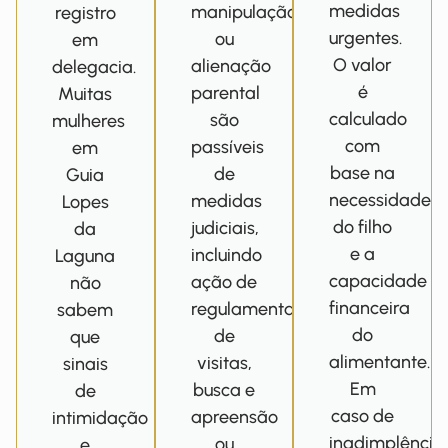
medidas
manipulação
registro
urgentes.
ou
em
O valor
alienação
delegacia.
é
parental
Muitas
calculado
são
mulheres
com
passíveis
em
base na
de
Guia
necessidade
medidas
Lopes
do filho
judiciais,
da
e a
incluindo
Laguna
capacidade
ação de
não
financeira
regulamentação
sabem
do
de
que
alimentante.
visitas,
sinais
Em
busca e
de
caso de
apreensão
intimidação
inadimplência
ou
e