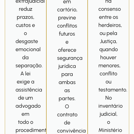
extrajudicial
há
em
reduz
consenso
cartório,
prazos,
entre os
previne
custos e
herdeiros,
conflitos
o
ou pela
futuros
desgaste
Justiça,
e
emocional
quando
oferece
da
houver
segurança
separação.
menores,
jurídica
A lei
conflito
para
exige a
ou
ambas
assistência
testamento.
as
de um
No
partes.
advogado
inventário
O
em
judicial,
contrato
todo o
o
de
procedimento,
Ministério
convivência