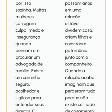
por isso
passam anos
sozinha. Muitas
em uma
mulheres
relação
carregam
estável,
culpa, medo e
dividem casa,
insegurança
criam filhos e
quando
constroem
pensam em
patrimônio
procurar um
junto com o
advogado de
companheiro.
família. Existe
Quando a
um caminho
relação acaba,
seguro,
imaginam que
acolhedor e
perderam tudo
sigiloso para
porque não
entender seus
existe certidão
direitos. O
de casamento.