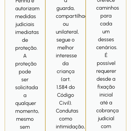
oferece
a
Penha e
caminhos
guarda,
autorizam
para
compartilhada
medidas
cada
ou
judiciais
um
unilateral,
imediatas
desses
segue o
de
cenários.
melhor
proteção.
É
interesse
A
possível
da
proteção
requerer
criança
pode
desde a
(art.
ser
fixação
1.584 do
solicitada
inicial
Código
a
até a
Civil).
qualquer
cobrança
Condutas
momento,
judicial
como
mesmo
com
intimidação,
sem