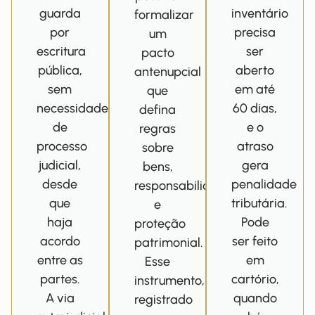
guarda
inventário
formalizar
por
precisa
um
escritura
ser
pacto
pública,
aberto
antenupcial
sem
em até
que
necessidade
60 dias,
defina
de
e o
regras
processo
atraso
sobre
judicial,
gera
bens,
desde
penalidade
responsabilidades
que
tributária.
e
haja
Pode
proteção
acordo
ser feito
patrimonial.
entre as
em
Esse
partes.
cartório,
instrumento,
A via
quando
registrado