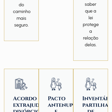
saber
do
que a
caminho
lei
mais
protege
seguro.
a
relação
delas.
Acordo
Pacto
Inventári
extrajudicial:
antenupcial
partilha
divórcio,
e
de