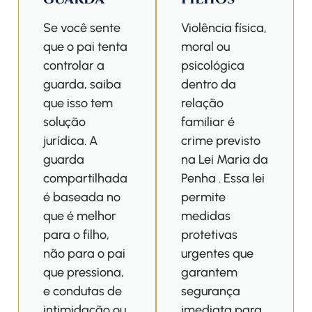
Se você sente
Violência física,
que o pai tenta
moral ou
controlar a
psicológica
guarda, saiba
dentro da
que isso tem
relação
solução
familiar é
jurídica. A
crime previsto
guarda
na Lei Maria da
compartilhada
Penha . Essa lei
é baseada no
permite
que é melhor
medidas
para o filho,
protetivas
não para o pai
urgentes que
que pressiona,
garantem
e condutas de
segurança
intimidação ou
imediata para