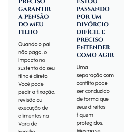
Preciso
Estou
garantir
passando
a pensão
por um
do meu
divórcio
filho
difícil e
preciso
Quando o pai
entender
não paga, o
como agir
impacto no
Uma
sustento do seu
separação com
filho é direto.
conflito pode
Você pode
ser conduzido
pedir a fixação,
de forma que
revisão ou
seus direitos
execução de
fiquem
alimentos na
protegidos.
Vara de
Mesmo se
Família,