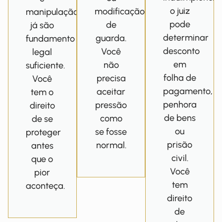
o juiz
modificação
manipulação
pode
de
já são
determinar
guarda.
fundamento
desconto
Você
legal
em
não
suficiente.
folha de
precisa
Você
pagamento,
aceitar
tem o
penhora
pressão
direito
de bens
como
de se
ou
se fosse
proteger
prisão
normal.
antes
civil.
que o
Você
pior
tem
aconteça.
direito
de