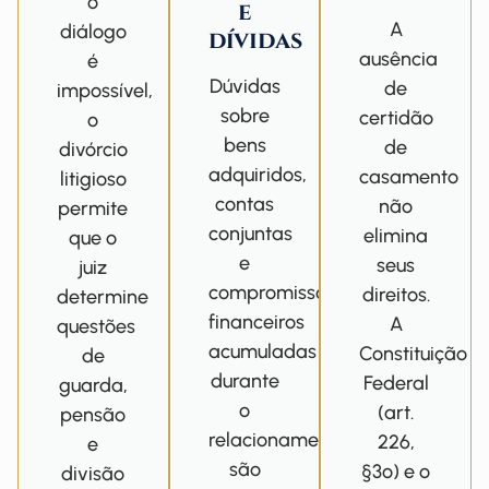
o
e
A
diálogo
dívidas
ausência
é
Dúvidas
de
impossível,
sobre
certidão
o
bens
de
divórcio
adquiridos,
casamento
litigioso
contas
não
permite
conjuntas
elimina
que o
e
seus
juiz
compromissos
direitos.
determine
financeiros
A
questões
acumuladas
Constituição
de
durante
Federal
guarda,
o
(art.
pensão
relacionamento
226,
e
são
§3º) e o
divisão