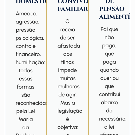
doméstica
convivência
de
familiar
pensão
Ameaça,
alimentíc
O
agressão,
Pai que
receio
pressão
não
de ser
psicológica,
paga,
afastada
controle
que
dos
financeiro,
paga
filhos
humilhação:
quando
impede
todas
quer ou
muitas
essas
que
mulheres
formas
contribui
de agir.
são
abaixo
Mas a
reconhecidas
do
legislação
pela Lei
necessário:
é
Maria
a lei
objetiva:
da