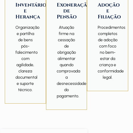
Inventário
Exoneração
Adoção
e
de
e
Herança
Pensão
Filiação
Organização
Atuação
Procedimentos
e partilha
firme na
completos
de bens
cessação
de adoção
pós-
de
com foco
falecimento
obrigação
no bem-
com
alimentar
estar da
agilidade,
quando
criança e
clareza
comprovada
conformidade
documental
a
legal.
e suporte
desnecessidade
técnico.
do
pagamento.