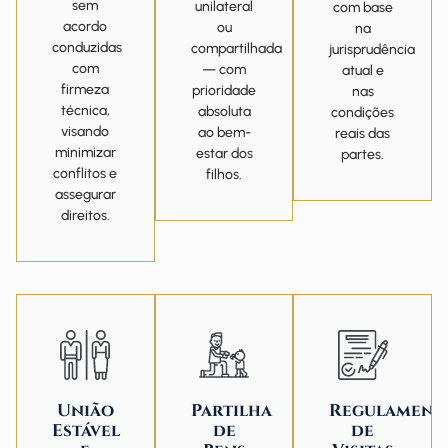
sem
unilateral
com base
acordo
ou
na
conduzidas
compartilhada
jurisprudência
com
— com
atual e
firmeza
prioridade
nas
técnica,
absoluta
condições
visando
ao bem-
reais das
minimizar
estar dos
partes.
conflitos e
filhos.
assegurar
direitos.
União
Partilha
Regulament
Estável
de
de