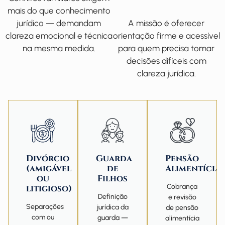
mais do que conhecimento
A missão é oferecer
jurídico — demandam
orientação firme e acessível
clareza emocional e técnica
para quem precisa tomar
na mesma medida.
decisões difíceis com
clareza jurídica.
Divórcio
Guarda
Pensão
(amigável
de
Alimentícia
ou
Filhos
Cobrança
litigioso)
Definição
e revisão
Separações
jurídica da
de pensão
com ou
guarda —
alimentícia