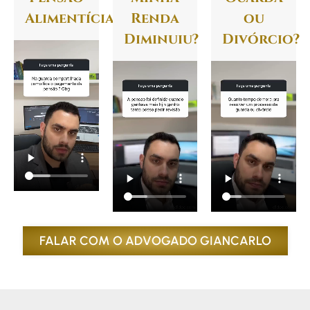
Alimentícia?
Renda
ou
Diminuiu?
Divórcio?
FALAR COM O ADVOGADO GIANCARLO