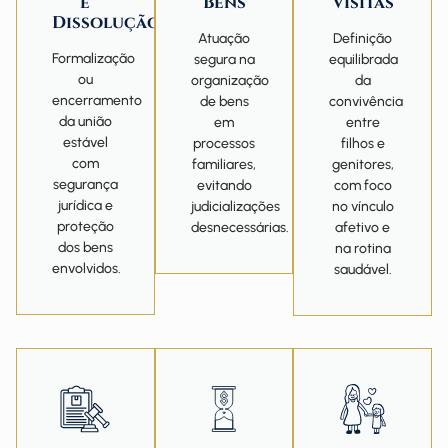
e
Bens
Visitas
Dissolução
Atuação
Definição
Formalização
segura na
equilibrada
ou
organização
da
encerramento
de bens
convivência
da união
em
entre
estável
processos
filhos e
com
familiares,
genitores,
segurança
evitando
com foco
jurídica e
judicializações
no vínculo
proteção
desnecessárias.
afetivo e
dos bens
na rotina
envolvidos.
saudável.