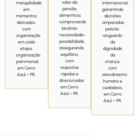
valor da
tranquilidade
internacional,
pensão
em
garantindo
alimentícia,
momentos
decisões
comprovando
delicados,
amparadas
binômio
com
pela lei,
necessidade-
organização
resguardo
possibilidade,
em cada
da
assegurando
etapa,
dignidade
equilíbrio,
organização
da
com
patrimonial,
criança,
respostas
em Cerro
com
rápidas e
Azul – PR.
atendimento
direcionadas
humano e
em Cerro
cuidadoso,
Azul – PR.
em Cerro
Azul – PR.