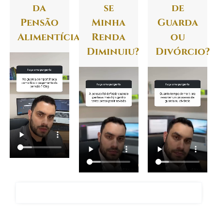
da
se
de
Pensão
Minha
Guarda
Alimentícia?
Renda
ou
Diminuiu?
Divórcio?
FALAR COM O ADVOGADO GIANCARLO