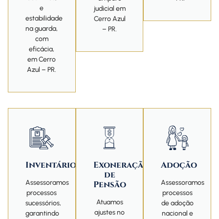
e
judicial em
estabilidade
Cerro Azul
na guarda,
– PR.
com
eficácia,
em Cerro
Azul – PR.
Inventário
Exoneração
Adoção
de
Assessoramos
Assessoramos
Pensão
processos
processos
Atuamos
sucessórios,
de adoção
ajustes no
garantindo
nacional e