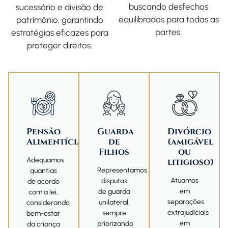
buscando desfechos
sucessório e divisão de
equilibrados para todas as
patrimônio, garantindo
partes.
estratégias eficazes para
proteger direitos.
Pensão
Guarda
Divórcio
Alimentícia
de
(amigável
Filhos
ou
Adequamos
litigioso)
Representamos
quantias
Atuamos
disputas
de acordo
em
de guarda
com a lei,
separações
unilateral,
considerando
extrajudiciais
sempre
bem-estar
em
priorizando
da criança