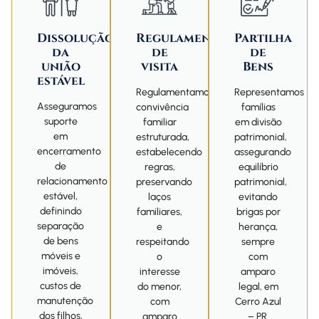
Dissolução
Regulamentação
Partilha
da
de
de
união
visita
Bens
estável
Regulamentamos
Representamos
Asseguramos
convivência
famílias
suporte
familiar
em divisão
em
estruturada,
patrimonial,
encerramento
estabelecendo
assegurando
de
regras,
equilíbrio
relacionamento
preservando
patrimonial,
estável,
laços
evitando
definindo
familiares,
brigas por
separação
e
herança,
de bens
respeitando
sempre
móveis e
o
com
imóveis,
interesse
amparo
custos de
do menor,
legal, em
manutenção
com
Cerro Azul
dos filhos,
amparo
– PR.