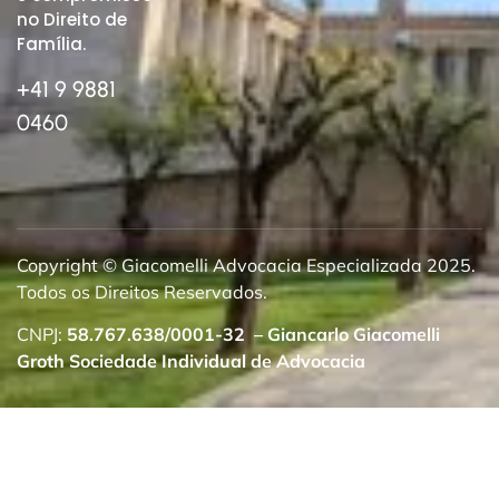
no Direito de
Família.
+41 9 9881
0460
Copyright © Giacomelli Advocacia Especializada 2025.
Todos os Direitos Reservados.
CNPJ:
58.767.638/0001-32
–
Giancarlo Giacomelli
Groth Sociedade Individual de Advocacia