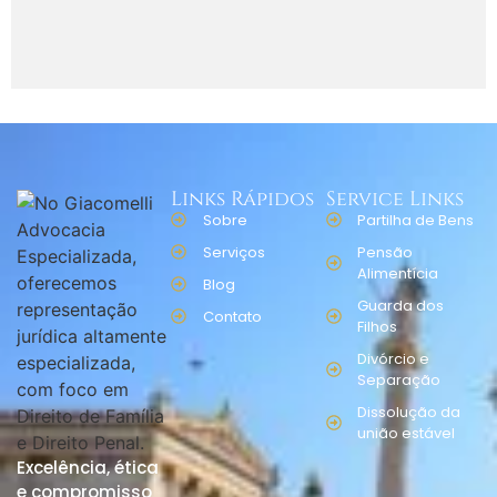
Links Rápidos
Service Links
Sobre
Partilha de Bens
Serviços
Pensão
Alimentícia
Blog
Guarda dos
Contato
Filhos
Divórcio e
Separação
Dissolução da
união estável
Excelência, ética
e compromisso