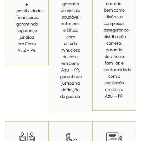
cartório,
garantia
e
bem como
de vínculo
possibilidades
divórcios
saudável
financeiras,
complexos,
entre pais
garantindo
assegurando
e filhos,
segurança
distribuição
com
jurídica
correta,
estudo
em Cerro
garantia
minucioso
Azul – PR.
do vínculo
do caso,
familiar, e
em Cerro
conformidade
Azul – PR,
com a
garantindo
legislação
justiça na
em Cerro
definição
Azul – PR.
da guarda.