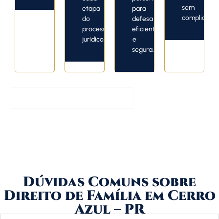
sem
etapa
para
complicaçõe
do
defesa
processo
eficiente
jurídico.
e
segura.
Entrar em Contato Agora
Dúvidas Comuns sobre
Direito de Família em Cerro
Azul – PR