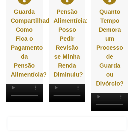
Guarda
Pensão
Quanto
Compartilhada:
Alimentícia:
Tempo
Como
Posso
Demora
Fica o
Pedir
um
Pagamento
Revisão
Processo
da
se Minha
de
Pensão
Renda
Guarda
Alimentícia?
Diminuiu?
ou
Divórcio?
FALAR COM O ADVOGADO GIANCARLO