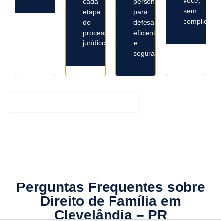
você,
cada
personalizado
sem
etapa
para
complicaçõ
do
defesa
processo
eficiente
jurídico.
e
segura.
Entrar em Contato Agora
Perguntas Frequentes sobre
Direito de Família em
Clevelândia – PR