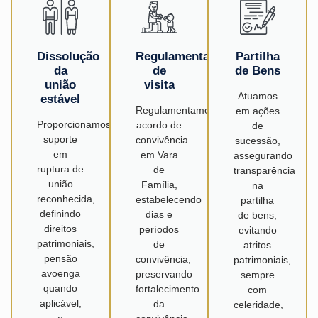
Dissolução
Regulamentação
Partilha
da
de
de Bens
união
visita
Atuamos
estável
Regulamentamos
em ações
Proporcionamos
acordo de
de
suporte
convivência
sucessão,
em
em Vara
assegurando
ruptura de
de
transparência
união
Família,
na
reconhecida,
estabelecendo
partilha
definindo
dias e
de bens,
direitos
períodos
evitando
patrimoniais,
de
atritos
pensão
convivência,
patrimoniais,
avoenga
preservando
sempre
quando
fortalecimento
com
aplicável,
da
celeridade,
e