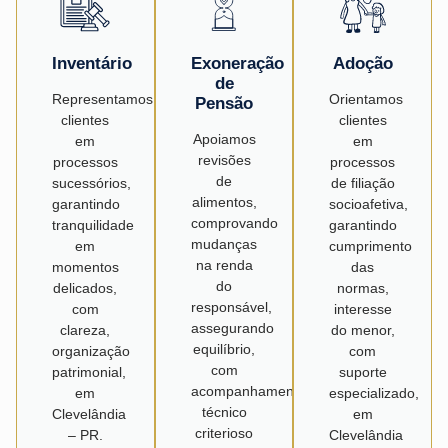
Inventário
Exoneração
Adoção
de
Representamos
Orientamos
Pensão
clientes
clientes
Apoiamos
em
em
revisões
processos
processos
de
sucessórios,
de filiação
alimentos,
garantindo
socioafetiva,
comprovando
tranquilidade
garantindo
mudanças
em
cumprimento
na renda
momentos
das
do
delicados,
normas,
responsável,
com
interesse
assegurando
clareza,
do menor,
equilíbrio,
organização
com
com
patrimonial,
suporte
acompanhamento
em
especializado,
técnico
Clevelândia
em
criterioso
– PR.
Clevelândia