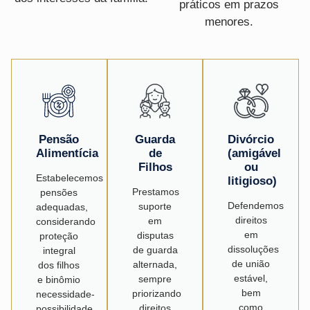
práticos em prazos
menores.
Pensão
Guarda
Divórcio
Alimentícia
de
(amigável
Filhos
ou
Estabelecemos
litigioso)
Prestamos
pensões
Defendemos
suporte
adequadas,
direitos
em
considerando
em
disputas
proteção
dissoluções
de guarda
integral
de união
alternada,
dos filhos
estável,
sempre
e binômio
bem
priorizando
necessidade-
como
direitos
possibilidade,