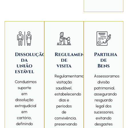
Dissolução
Regulamentação
Partilha
da
de
de
união
visita
Bens
estável
Regulamentamos
Assessoramos
Conduzimos
visitação
divisão
suporte
saudável,
patrimonial,
em
estabelecendo
assegurando
dissolução
dias e
resguardo
extrajudicial
períodos
legal dos
em
de
sucessores,
cartório,
convivência,
evitando
definindo
preservando
desgastes