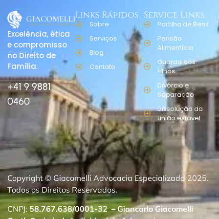
Links Rápidos
Service Links
Sobre
Partilha de Bens
Excelência, ética
Serviços
Pensão
e compromisso
Alimentícia
Blog
no Direito de
Guarda dos
Família.
Contato
Filhos
+41 9 9881
Divórcio e
Separação
0460
Dissolução da
união estável
Copyright © Giacomelli Advocacia Especializada 2025.
Todos os Direitos Reservados.
CNPJ:
58.767.638/0001-32
–
Giancarlo Giacomelli