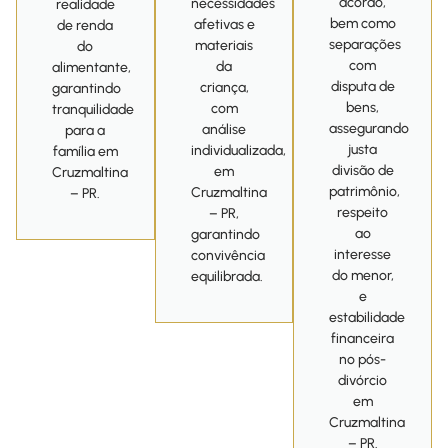
acordo,
necessidades
realidade
bem como
afetivas e
de renda
separações
materiais
do
com
da
alimentante,
disputa de
criança,
garantindo
bens,
com
tranquilidade
assegurando
análise
para a
justa
individualizada,
família em
divisão de
em
Cruzmaltina
patrimônio,
Cruzmaltina
– PR.
respeito
– PR,
ao
garantindo
interesse
convivência
do menor,
equilibrada.
e
estabilidade
financeira
no pós-
divórcio
em
Cruzmaltina
– PR.