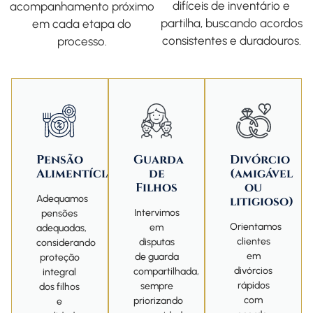
difíceis de inventário e
acompanhamento próximo
partilha, buscando acordos
em cada etapa do
consistentes e duradouros.
processo.
Pensão
Guarda
Divórcio
Alimentícia
de
(amigável
Filhos
ou
Adequamos
litigioso)
Intervimos
pensões
Orientamos
em
adequadas,
clientes
disputas
considerando
em
de guarda
proteção
divórcios
compartilhada,
integral
rápidos
sempre
dos filhos
com
priorizando
e