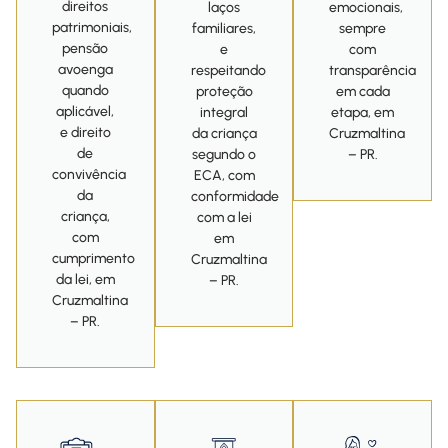
direitos
laços
emocionais,
patrimoniais,
familiares,
sempre
pensão
e
com
avoenga
respeitando
transparência
quando
proteção
em cada
aplicável,
integral
etapa, em
e direito
da criança
Cruzmaltina
de
segundo o
– PR.
convivência
ECA, com
da
conformidade
criança,
com a lei
com
em
cumprimento
Cruzmaltina
da lei, em
– PR.
Cruzmaltina
– PR.