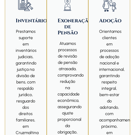
Inventário
Exoneração
Adoção
de
Prestamos
Orientamos
Pensão
suporte
clientes
Atuamos
em
em
processos
inventários
processos
de revisão
judiciais,
de adoção
de pensão
garantindo
nacional e
atrasada,
justiça na
internacional,
comprovando
divisão de
garantindo
redução
bens, com
respeito
na
respaldo
integral,
capacidade
jurídico,
bem-estar
econômica,
resguardo
do
assegurando
dos
adotando,
ajuste
direitos
com
proporcional
familiares,
acompanhamento
da
em
próximo,
obrigação,
Cruzmaltina
em