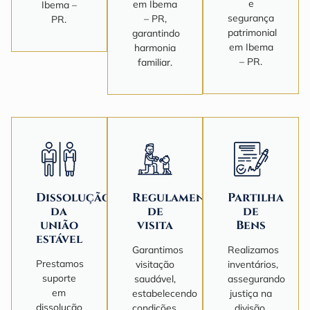
e
em Ibema
Ibema –
segurança
– PR,
PR.
patrimonial
garantindo
em Ibema
harmonia
– PR.
familiar.
Dissolução
Regulamentação
Partilha
da
de
de
união
visita
Bens
estável
Garantimos
Realizamos
Prestamos
visitação
inventários,
suporte
saudável,
assegurando
em
estabelecendo
justiça na
dissolução
condições,
divisão,