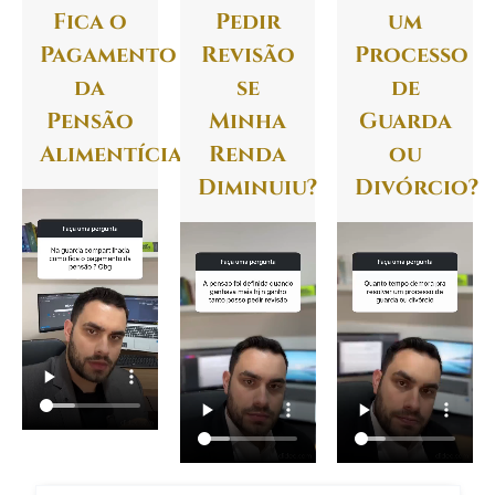
Fica o
Pedir
um
Pagamento
Revisão
Processo
da
se
de
Pensão
Minha
Guarda
Alimentícia?
Renda
ou
Diminuiu?
Divórcio?