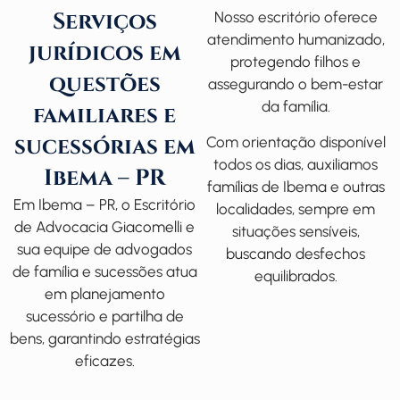
Serviços
Nosso escritório oferece
atendimento humanizado,
jurídicos em
protegendo filhos e
questões
assegurando o bem-estar
da família.
familiares e
sucessórias em
Com orientação disponível
todos os dias, auxiliamos
Ibema – PR
famílias de Ibema e outras
Em Ibema – PR, o
Escritório
localidades, sempre em
de Advocacia Giacomelli
e
situações sensíveis,
sua equipe de
advogados
buscando desfechos
de família
e sucessões atua
equilibrados.
em planejamento
sucessório e partilha de
bens, garantindo estratégias
eficazes.