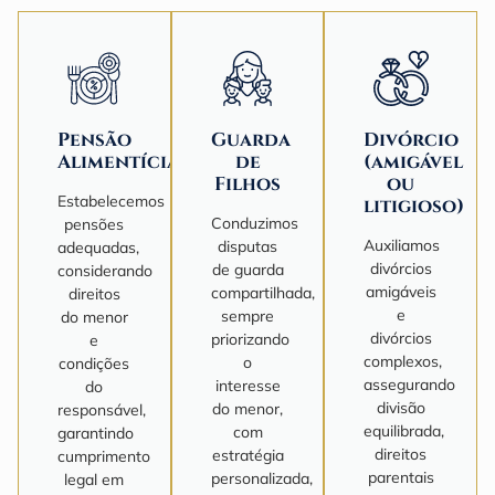
Pensão
Guarda
Divórcio
Alimentícia
de
(amigável
Filhos
ou
Estabelecemos
litigioso)
Conduzimos
pensões
Auxiliamos
disputas
adequadas,
divórcios
de guarda
considerando
amigáveis
compartilhada,
direitos
e
sempre
do menor
divórcios
priorizando
e
complexos,
o
condições
assegurando
interesse
do
divisão
do menor,
responsável,
equilibrada,
com
garantindo
direitos
estratégia
cumprimento
parentais
personalizada,
legal em