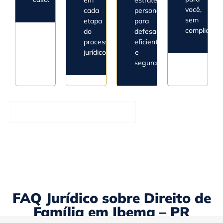
em
estratégico
você,
cada
personalizado
sem
etapa
para
complicaçõe
do
defesa
processo
eficiente
jurídico.
e
segura.
Entrar em Contato Agora
FAQ Jurídico sobre Direito de
Família em Ibema – PR