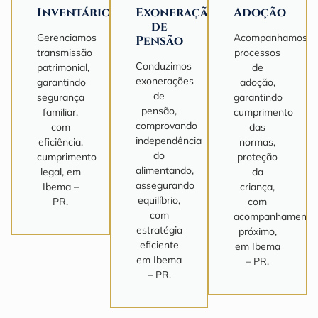
Inventário
Exoneração
Adoção
de
Gerenciamos
Acompanhamos
Pensão
transmissão
processos
Conduzimos
patrimonial,
de
exonerações
garantindo
adoção,
de
segurança
garantindo
pensão,
familiar,
cumprimento
comprovando
com
das
independência
eficiência,
normas,
do
cumprimento
proteção
alimentando,
legal, em
da
assegurando
Ibema –
criança,
equilíbrio,
PR.
com
com
acompanhamento
estratégia
próximo,
eficiente
em Ibema
em Ibema
– PR.
– PR.