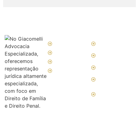
Links Rápidos
Service Links
Sobre
Partilha de Bens
Serviços
Pensão
Alimentícia
Blog
Guarda dos Filhos
Contato
Divórcio e
Separação
Dissolução da
união estável
Excelência, ética
e compromisso
no Direito de
Família.