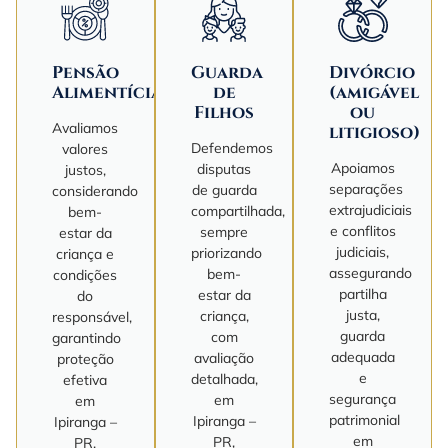
Pensão
Guarda
Divórcio
Alimentícia
de
(amigável
Filhos
ou
Avaliamos
litigioso)
Defendemos
valores
Apoiamos
disputas
justos,
separações
de guarda
considerando
extrajudiciais
compartilhada,
bem-
e conflitos
sempre
estar da
judiciais,
priorizando
criança e
assegurando
bem-
condições
partilha
estar da
do
justa,
criança,
responsável,
guarda
com
garantindo
adequada
avaliação
proteção
e
detalhada,
efetiva
segurança
em
em
patrimonial
Ipiranga –
Ipiranga –
em
PR,
PR.