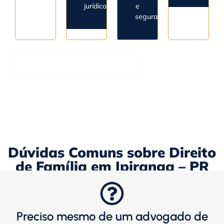
jurídico.
e
segura.
Entrar em Contato Agora
Dúvidas Comuns sobre Direito
de Família em Ipiranga – PR
Preciso mesmo de um advogado de