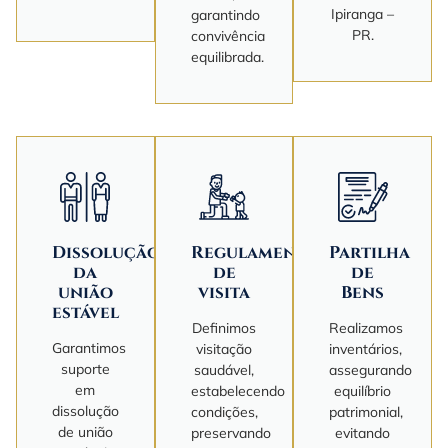
Ipiranga –
garantindo
PR.
convivência
equilibrada.
Dissolução
Regulamentação
Partilha
da
de
de
união
visita
Bens
estável
Definimos
Realizamos
Garantimos
visitação
inventários,
suporte
saudável,
assegurando
em
estabelecendo
equilíbrio
dissolução
condições,
patrimonial,
de união
preservando
evitando