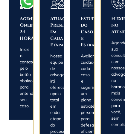
Agendamento
Atuação
Estudo
Flexibili
Online
Presente
do
no
24
em
Caso
Atendim
HORAS
Cada
e
Agende
Etapa
Estratégia
sua
Inicie
consulta
o
Nossa
Avaliamos
com
contato
equipe
cuidadosamente
nossos
pelo
de
cada
advogados
botão
advogados
caso
no
abaixo
irá
e
horário
para
oferecer
sugerimos
mais
entendermos
apoio
um
convenient
seu
total
plano
para
caso.
em
estratégico
você,
cada
personalizado
sem
etapa
para
complicaçõe
do
defesa
processo
eficiente