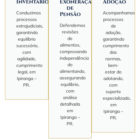
Inventário
Exoneração
Adoção
de
Conduzimos
Acompanhamos
Pensão
processos
processos
Defendemos
extrajudiciais,
de
revisões
garantindo
adoção,
de
equilíbrio
garantindo
alimentos,
sucessório,
cumprimento
comprovando
com
das
independência
agilidade,
normas,
do
cumprimento
bem-
alimentando,
legal, em
estar do
assegurando
Ipiranga –
adotando,
equilíbrio,
PR.
com
com
suporte
análise
especializado,
detalhada
em
em
Ipiranga –
Ipiranga –
PR.
PR.