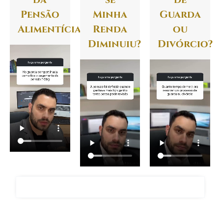
Pensão
Minha
Guarda
Alimentícia?
Renda
ou
Diminuiu?
Divórcio?
FALAR COM O ADVOGADO GIANCARLO