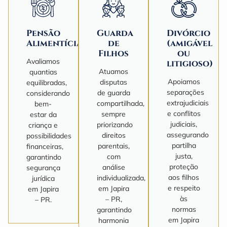
Pensão
Guarda
Divórcio
Alimentícia
de
(amigável
Filhos
ou
Avaliamos
litigioso)
Atuamos
quantias
Apoiamos
disputas
equilibradas,
separações
de guarda
considerando
extrajudiciais
compartilhada,
bem-
e conflitos
sempre
estar da
judiciais,
priorizando
criança e
assegurando
direitos
possibilidades
partilha
parentais,
financeiras,
justa,
com
garantindo
proteção
análise
segurança
aos filhos
individualizada,
jurídica
e respeito
em Japira
em Japira
às
– PR,
– PR.
normas
garantindo
em Japira
harmonia