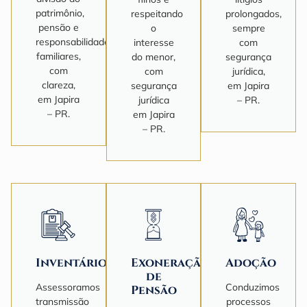
patrimônio,
respeitando
prolongados,
pensão e
o
sempre
responsabilidades
interesse
com
familiares,
do menor,
segurança
com
com
jurídica,
clareza,
segurança
em Japira
em Japira
jurídica
– PR.
– PR.
em Japira
– PR.
Inventário
Exoneração
Adoção
de
Assessoramos
Conduzimos
Pensão
transmissão
processos