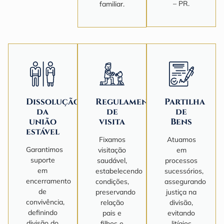
– PR.
familiar.
Dissolução
Regulamentação
Partilha
da
de
de
união
visita
Bens
estável
Fixamos
Atuamos
Garantimos
visitação
em
suporte
saudável,
processos
em
estabelecendo
sucessórios,
encerramento
condições,
assegurando
de
preservando
justiça na
convivência,
relação
divisão,
definindo
pais e
evitando
divisão do
filhos e
litígios