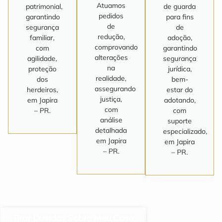
Atuamos
patrimonial,
de guarda
pedidos
garantindo
para fins
de
segurança
de
redução,
familiar,
adoção,
comprovando
com
garantindo
alterações
agilidade,
segurança
na
proteção
jurídica,
realidade,
dos
bem-
assegurando
herdeiros,
estar do
justiça,
em Japira
adotando,
com
– PR.
com
análise
suporte
detalhada
especializado,
em Japira
em Japira
– PR.
– PR.
Tirar Dúvidas Sobre Meu Caso