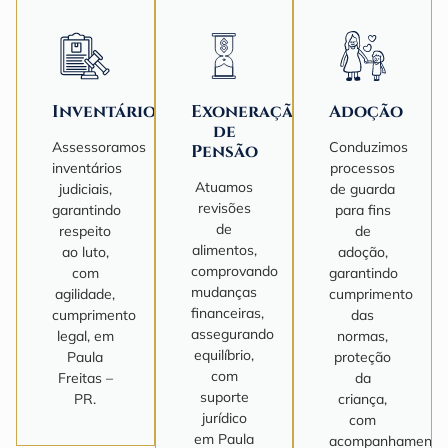
Inventário
Exoneração
Adoção
de
Assessoramos
Conduzimos
Pensão
inventários
processos
Atuamos
judiciais,
de guarda
revisões
garantindo
para fins
de
respeito
de
alimentos,
ao luto,
adoção,
comprovando
com
garantindo
mudanças
agilidade,
cumprimento
financeiras,
cumprimento
das
assegurando
legal, em
normas,
equilíbrio,
Paula
proteção
com
Freitas –
da
suporte
PR.
criança,
jurídico
com
em Paula
acompanhamento