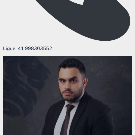
Ligue: 41 998303552