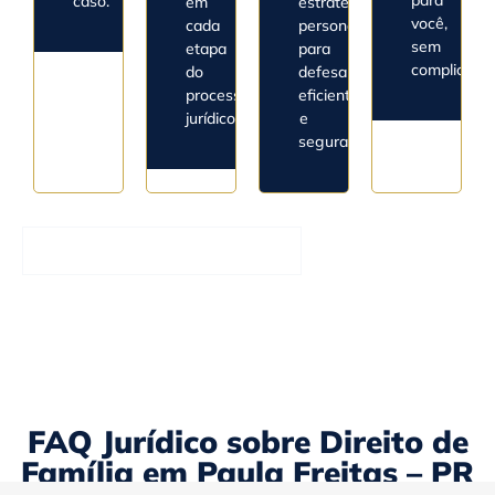
para
caso.
em
estratégico
você,
cada
personalizado
sem
etapa
para
complicaçõe
do
defesa
processo
eficiente
jurídico.
e
segura.
Entrar em Contato Agora
FAQ Jurídico sobre Direito de
Família em Paula Freitas – PR