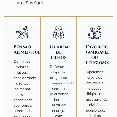
soluções ágeis.
Pensão
Guarda
Divórcio
Alimentícia
de
(amigável
Filhos
ou
Definimos
litigioso)
Defendemos
valores
Apoiamos
disputas
justos,
divórcios
de guarda
considerando
amigáveis
compartilhada,
direitos
e ações
sempre
do menor
litigiosas,
priorizando
e
assegurando
bem-
capacidade
divisão
estar da
econômica,
equilibrada,
criança,
garantindo
direitos
com
segurança