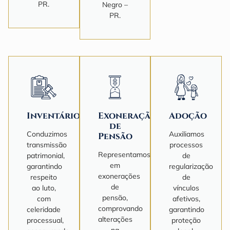
PR.
Negro –
PR.
Inventário
Exoneração
Adoção
de
Conduzimos
Auxiliamos
Pensão
transmissão
processos
Representamos
patrimonial,
de
em
garantindo
regularização
exonerações
respeito
de
de
ao luto,
vínculos
pensão,
com
afetivos,
comprovando
celeridade
garantindo
alterações
processual,
proteção
na