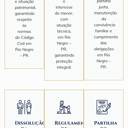
partilha
o
e situação
justa,
interesse
patrimonial,
manutenção
do menor,
garantindo
da
com
respeito
convivência
atuação
às
familiar e
técnica,
normas
cumprimento
em Rio
do Código
das
Negro –
Civil em
obrigações
PR,
Rio Negro
em Rio
garantindo
– PR.
Negro –
proteção
PR.
integral.
Dissolução
Regulamentação
Partilha