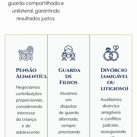
guarda compartilhada e
unilateral, garantindo
resultados justos.
Pensão
Guarda
Divórcio
Alimentícia
de
(amigável
Filhos
ou
Negociamos
litigioso)
Atuamos
contribuições
Auxiliamos
em
proporcionais,
divórcios
disputas
considerando
amigáveis
de guarda
interesse
e conflitos
alternada,
da criança
judiciais,
sempre
e do
assegurando
priorizando
adolescente