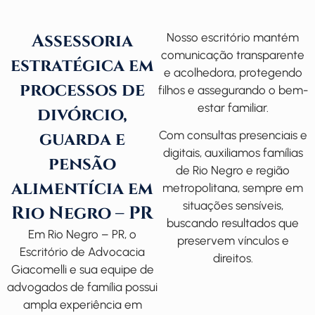
Assessoria
Nosso escritório mantém
comunicação transparente
estratégica em
e acolhedora, protegendo
processos de
filhos e assegurando o bem-
estar familiar.
divórcio,
guarda e
Com consultas presenciais e
digitais, auxiliamos famílias
pensão
de Rio Negro e região
alimentícia em
metropolitana, sempre em
situações sensíveis,
Rio Negro – PR
buscando resultados que
Em Rio Negro – PR, o
preservem vínculos e
Escritório de Advocacia
direitos.
Giacomelli
e sua equipe de
advogados de família
possui
ampla experiência em