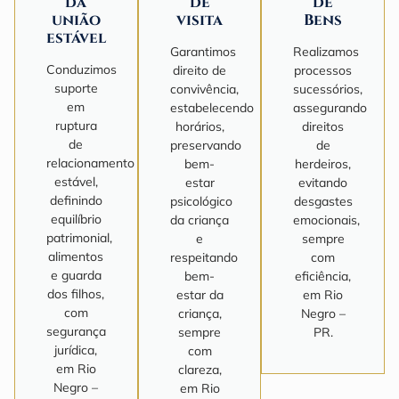
da
de
de
união
visita
Bens
estável
Garantimos
Realizamos
Conduzimos
direito de
processos
suporte
convivência,
sucessórios,
em
estabelecendo
assegurando
ruptura
horários,
direitos
de
preservando
de
relacionamento
bem-
herdeiros,
estável,
estar
evitando
definindo
psicológico
desgastes
equilíbrio
da criança
emocionais,
patrimonial,
e
sempre
alimentos
respeitando
com
e guarda
bem-
eficiência,
dos filhos,
estar da
em Rio
com
criança,
Negro –
segurança
sempre
PR.
jurídica,
com
em Rio
clareza,
Negro –
em Rio