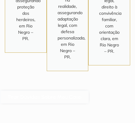
assegurando
legal,
realidade,
proteção
direito à
assegurando
dos
convivência
adaptação
herdeiros,
familiar,
legal, com
em Rio
com
defesa
Negro –
orientação
personalizada,
PR.
clara, em
em Rio
Rio Negro
Negro –
– PR.
PR.
Tirar Dúvidas Sobre Meu Caso