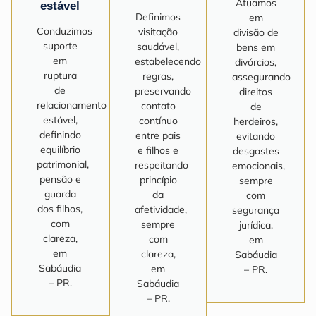
Atuamos
estável
Definimos
em
Conduzimos
visitação
divisão de
suporte
saudável,
bens em
em
estabelecendo
divórcios,
ruptura
regras,
assegurando
de
preservando
direitos
relacionamento
contato
de
estável,
contínuo
herdeiros,
definindo
entre pais
evitando
equilíbrio
e filhos e
desgastes
patrimonial,
respeitando
emocionais,
pensão e
princípio
sempre
guarda
da
com
dos filhos,
afetividade,
segurança
com
sempre
jurídica,
clareza,
com
em
em
clareza,
Sabáudia
Sabáudia
em
– PR.
– PR.
Sabáudia
– PR.