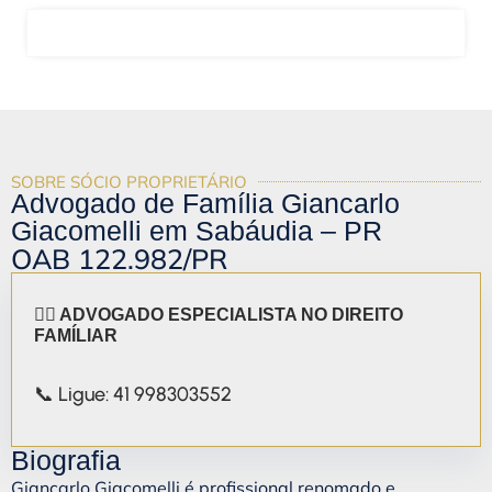
FALAR COM O ADVOGADO GIANCARLO
SOBRE SÓCIO PROPRIETÁRIO
Advogado de Família Giancarlo
Giacomelli em Sabáudia – PR
OAB 122.982/PR
👨‍⚖️ ADVOGADO ESPECIALISTA NO DIREITO
FAMÍLIAR
📞 Ligue: 41 998303552
Biografia
Giancarlo Giacomelli é profissional renomado e