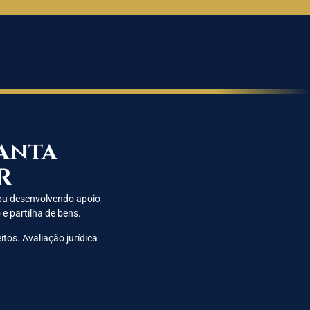
anta
R
aipu desenvolvendo apoio
 e partilha de bens.
tos. Avaliação jurídica