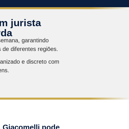
m jurista
rda
e semana, garantindo
 de diferentes regiões.
anizado e discreto com
ens.
 Giacomelli pode