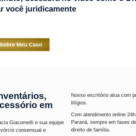
r você juridicamente
 Sobre Meu Caso
nventários,
Nosso escritório atua com p
ucessório em
litígios.
Com atendimento online 24h,
Paraná, sempre em fases de 
acia Giacomelli
e sua equipe
direito de família.
ivórcio consensual e