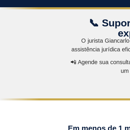
📞 Supor
ex
O jurista Giancarlo
assistência jurídica e
📲 Agende sua consult
um 
Em menos de 1 mi