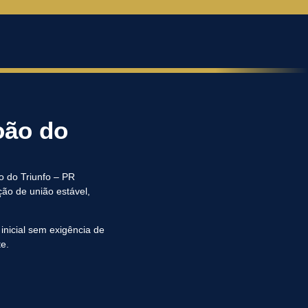
oão do
o do Triunfo – PR
ção de união estável,
 inicial sem exigência de
te.