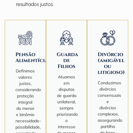
resultados justos.
Pensão
Guarda
Divórcio
Alimentícia
de
(amigável
Filhos
ou
Definimos
litigioso)
Atuamos
valores
Conduzimos
em
justos,
divórcios
disputas
considerando
consensuais
de guarda
proteção
e
unilateral,
integral
divórcios
sempre
do menor
complexos,
priorizando
e binômio
assegurando
o
necessidade-
partilha
interesse
possibilidade,
de bens
do menor,