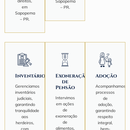
direitos,
Sapopema
em
– PR.
Sapopema
– PR.
Inventário
Exoneração
Adoção
de
Gerenciamos
Acompanhamos
Pensão
inventários
processos
Intervimos
judiciais,
de
em ações
garantindo
adoção,
de
tranquilidade
garantindo
exoneração
aos
respeito
de
herdeiros,
integral,
alimentos,
com
bem-