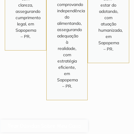
comprovando
clareza,
estar do
independência
assegurando
adotando,
do
cumprimento
com
alimentando,
legal, em
atuação
assegurando
Sapopema
humanizada,
adequação
– PR.
em
à
Sapopema
realidade,
– PR.
com
estratégia
eficiente,
em
Sapopema
– PR.
Tirar Dúvidas Sobre Meu Caso