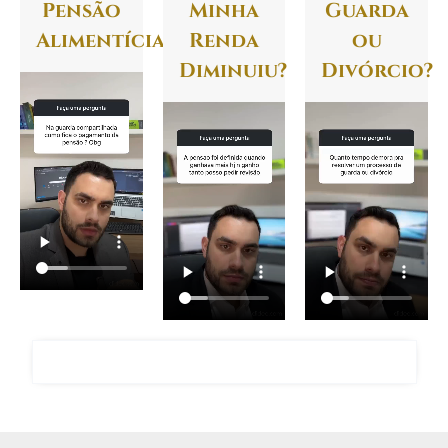
Pensão
Minha
Guarda
Alimentícia?
Renda
ou
Diminuiu?
Divórcio?
FALAR COM O ADVOGADO GIANCARLO