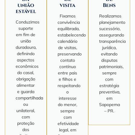
união
visita
Bens
estável
Fixamos
Realizamos
Conduzimos
convivência
planejamento
suporte
equilibrada,
sucessório,
em fim de
estabelecendo
assegurando
união
calendário
transparência
duradoura,
de visitas,
jurídica,
definindo
preservando
evitando
aspectos
contato
disputas
econômicos
contínuo
patrimoniais,
do casal,
entre pais
sempre
obrigação
e filhos e
com
alimentar
respeitando
estratégia
e guarda
o
preventiva,
compartilhada
interesse
em
ou
do menor,
Sapopema
unilateral,
sempre
– PR.
com
com
proteção
efetividade
dos
legal, em