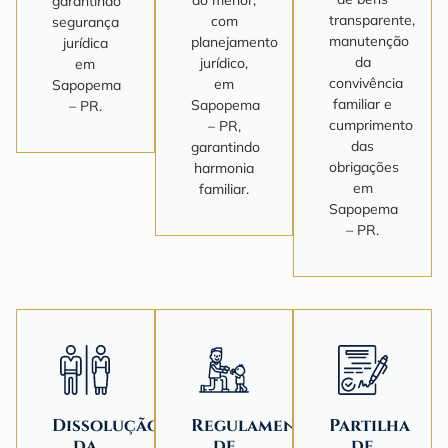
garantindo
transparente,
com
segurança
manutenção
planejamento
jurídica
da
jurídico,
em
convivência
em
Sapopema
familiar e
Sapopema
– PR.
cumprimento
– PR,
das
garantindo
obrigações
harmonia
em
familiar.
Sapopema
– PR.
Dissolução
Regulamentação
Partilha
da
de
de