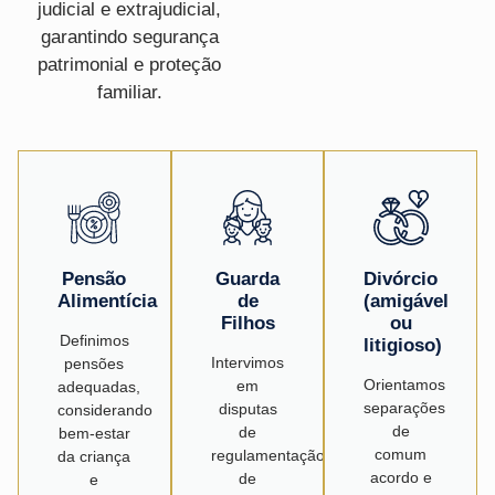
judicial e extrajudicial,
garantindo segurança
patrimonial e proteção
familiar.
Pensão
Guarda
Divórcio
Alimentícia
de
(amigável
Filhos
ou
Definimos
litigioso)
Intervimos
pensões
Orientamos
em
adequadas,
separações
disputas
considerando
de
de
bem-estar
comum
regulamentação
da criança
acordo e
de
e