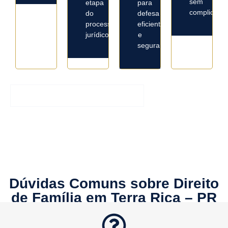
sem
etapa
para
complicaçõ
do
defesa
processo
eficiente
jurídico.
e
segura.
Entrar em Contato Agora
Dúvidas Comuns sobre Direito
de Família em Terra Rica – PR