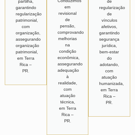
Conduzimos
partilha,
de
em
garantindo
regularização
revisional
regularização
de
de
patrimonial,
vínculos
pensão,
com
afetivos,
comprovando
organização,
garantindo
melhorias
assegurando
segurança
na
organização
jurídica,
condição
patrimonial,
bem-estar
econômica,
em Terra
do
assegurando
Rica –
adotando,
adequação
PR.
com
à
atuação
realidade,
humanizada,
com
em Terra
atuação
Rica –
técnica,
PR.
em Terra
Rica –
PR.