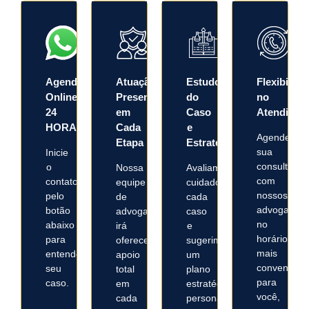
Agendamento
Atuação
Estudo
Flexibilida
Online
Presente
do
no
24
em
Caso
Atendimen
HORAS
Cada
e
Agende
Etapa
Estratégia
sua
Inicie
consulta
o
Nossa
Avaliamos
com
contato
equipe
cuidadosamente
nossos
pelo
de
cada
advogados
botão
advogados
caso
no
abaixo
irá
e
horário
para
oferecer
sugerimos
mais
entendermos
apoio
um
convenient
seu
total
plano
para
caso.
em
estratégico
você,
cada
personalizado