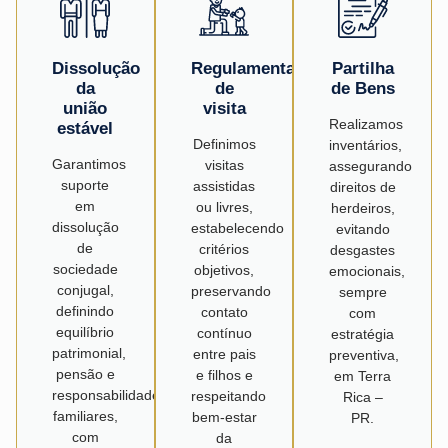
Dissolução
Regulamentação
Partilha
da
de
de Bens
união
visita
Realizamos
estável
Definimos
inventários,
Garantimos
visitas
assegurando
suporte
assistidas
direitos de
em
ou livres,
herdeiros,
dissolução
estabelecendo
evitando
de
critérios
desgastes
sociedade
objetivos,
emocionais,
conjugal,
preservando
sempre
definindo
contato
com
equilíbrio
contínuo
estratégia
patrimonial,
entre pais
preventiva,
pensão e
e filhos e
em Terra
responsabilidades
respeitando
Rica –
familiares,
bem-estar
PR.
com
da