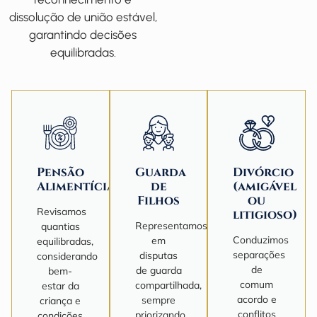
dissolução de união estável,
garantindo decisões
equilibradas.
Pensão
Guarda
Divórcio
Alimentícia
de
(amigável
Filhos
ou
Revisamos
litigioso)
Representamos
quantias
Conduzimos
em
equilibradas,
separações
disputas
considerando
de
de guarda
bem-
comum
compartilhada,
estar da
acordo e
sempre
criança e
conflitos
priorizando
condições