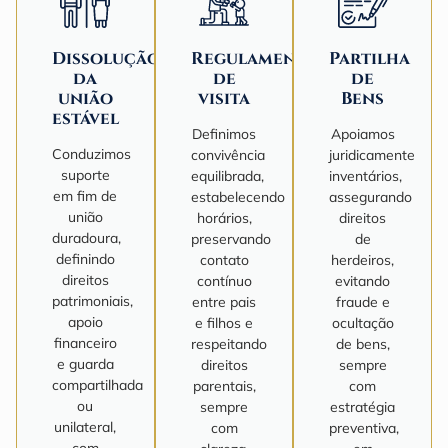
Dissolução
Regulamentação
Partilha
da
de
de
união
visita
Bens
estável
Definimos
Apoiamos
Conduzimos
convivência
juridicamente
suporte
equilibrada,
inventários,
em fim de
estabelecendo
assegurando
união
horários,
direitos
duradoura,
preservando
de
definindo
contato
herdeiros,
direitos
contínuo
evitando
patrimoniais,
entre pais
fraude e
apoio
e filhos e
ocultação
financeiro
respeitando
de bens,
e guarda
direitos
sempre
compartilhada
parentais,
com
ou
sempre
estratégia
unilateral,
com
preventiva,
com