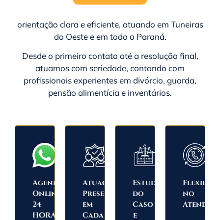
orientação clara e eficiente, atuando em Tuneiras
do Oeste e em todo o
Paraná
.
Desde o primeiro contato até a resolução final,
atuamos com seriedade, contando com
profissionais experientes em divórcio, guarda,
pensão alimentícia e inventários.
Agendamento
Atuação
Estudo
Flexibili
Online
Presente
do
no
24
em
Caso
Atendim
HORAS
Cada
e