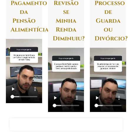
Pagamento
Revisão
Processo
da
se
de
Pensão
Minha
Guarda
Alimentícia?
Renda
ou
Diminuiu?
Divórcio?
FALAR COM O ADVOGADO GIANCARLO