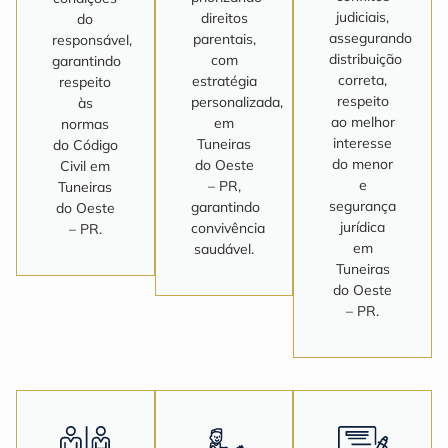
judiciais,
direitos
do
assegurando
parentais,
responsável,
distribuição
com
garantindo
correta,
estratégia
respeito
respeito
personalizada,
às
ao melhor
em
normas
interesse
Tuneiras
do Código
do menor
do Oeste
Civil em
e
– PR,
Tuneiras
segurança
garantindo
do Oeste
jurídica
convivência
– PR.
em
saudável.
Tuneiras
do Oeste
– PR.