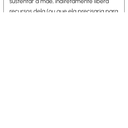
sustentar a mãe, indiretamente libera
recursos dela (ou que ela precisaria para
si) que poderiam ser direcionados aos
filhos. Não é que ele pague a pensão,
mas a condição econômica da mãe é
melhorada, o que pode influenciar na
proporção da contribuição de cada pai.
Em que casos é possível
pedir revisão da pensão?
A revisão da pensão alimentícia é um
instrumento legal que permite ajustar o
valor da pensão quando há uma